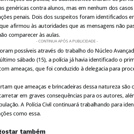
as genéricas contra alunos, mas em nenhum dos casos
ações penais. Dois dos suspeitos foram identificados 
 que afirmou às autoridades que as mensagens não p
não comparecer às aulas.
- CONTINUA APÓS A PUBLICIDADE -
foram possíveis através do trabalho do Núcleo Avançad
último sábado (15), a polícia já havia identificado o pri
s com ameaças
, que foi conduzido à delegacia para pro
ertam que ameaças e brincadeiras dessa natureza são 
arretar em graves consequências para os autores, al
lação. A Polícia Civil continuará trabalhando para ident
ações como essa.
gostar também