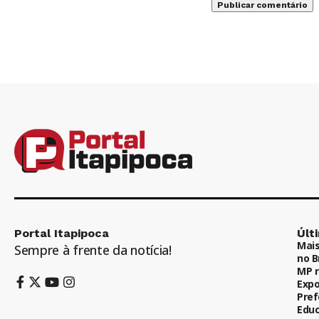
Portal Itapipoca
Últ
Mais
Sempre à frente da notícia!
no B
MP r
Expo
Pref
Educ