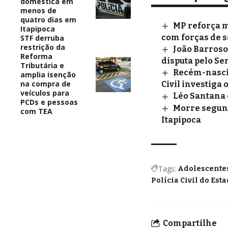
doméstica em
menos de
quatro dias em
MP reforça m
Itapipoca
com forças de s
STF derruba
restrição da
João Barroso
Reforma
disputa pelo S
Tributária e
Recém-nascid
amplia isenção
na compra de
Civil investiga 
veículos para
Léo Santana 
PCDs e pessoas
Morre segund
com TEA
Itapipoca
Tags:
Adolescente
Polícia Civil do Est
Compartilhe