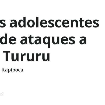
rês adolescentes
 de ataques a
e Tururu
 Itapipoca
ra