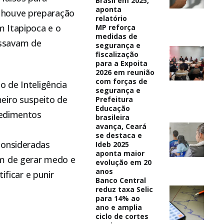
Brasil em 2025,
aponta
 houve preparação
relatório
em
Itapipoca
e o
MP reforça
medidas de
assavam de
segurança e
fiscalização
para a Expoita
2026 em reunião
com forças de
o de Inteligência
segurança e
meiro suspeito de
Prefeitura
Educação
cedimentos
brasileira
avança, Ceará
se destaca e
consideradas
Ideb 2025
aponta maior
ém de gerar medo e
evolução em 20
anos
ificar e punir
Banco Central
reduz taxa Selic
para 14% ao
ano e amplia
ciclo de cortes