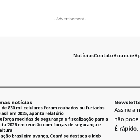
- Advertisement -
Notícias
Contato
Anuncie
Ap
imas notícias
Newslette
 de 830 mil celulares foram roubados ou furtados
Assine a 
rasil em 2025, aponta relatório
não pode 
eforça medidas de segurança e fiscalização para a
ita 2026 em reunião com forças de segurança e
É rápido. 
eitura
ação brasileira avança, Ceará se destaca e Ideb