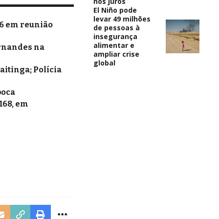
nos juros
El Niño pode
levar 49 milhões
26 em reunião
de pessoas à
insegurança
alimentar e
ernandes na
ampliar crise
global
itinga; Polícia
poca
168, em