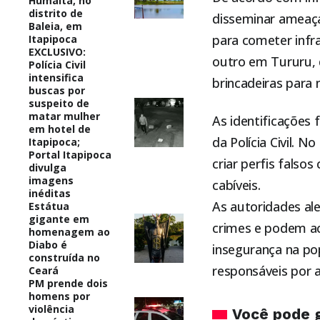
Humaitá, no
distrito de
disseminar ameaç
Baleia, em
para cometer infr
Itapipoca
EXCLUSIVO:
outro em Tururu,
Polícia Civil
intensifica
brincadeiras para 
buscas por
suspeito de
matar mulher
As identificações 
em hotel de
da Polícia Civil.
No 
Itapipoca;
Portal Itapipoca
criar perfis falso
divulga
imagens
cabíveis.
inéditas
As autoridades al
Estátua
gigante em
crimes e podem ac
homenagem ao
Diabo é
insegurança na popu
construída no
responsáveis por 
Ceará
PM prende dois
homens por
violência
Você pode 