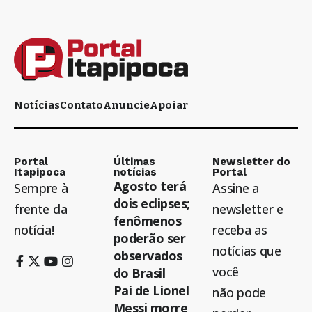
Notícias
Contato
Anuncie
Apoiar
Portal
Últimas
Newsletter do
Itapipoca
notícias
Portal
Agosto terá
Sempre à
Assine a
dois eclipses;
frente da
newsletter e
fenômenos
notícia!
receba as
poderão ser
notícias que
observados
você
do Brasil
Pai de Lionel
não pode
Messi morre