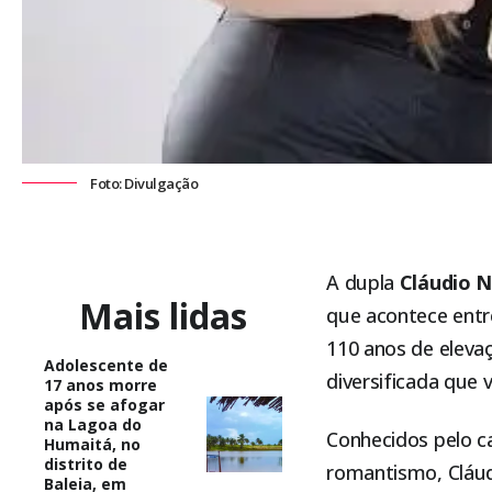
Foto: Divulgação
A dupla
Cláudio N
Mais lidas
que acontece entr
110 anos de eleva
Adolescente de
diversificada que 
17 anos morre
após se afogar
na Lagoa do
Conhecidos pelo ca
Humaitá, no
distrito de
romantismo, Cláud
Baleia, em