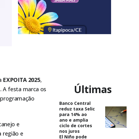
a
EXPOITA 2025
,
Últimas
a
. A festa marca os
a programação
Banco Central
reduz taxa Selic
para 14% ao
ano e amplia
tanejo e
ciclo de cortes
nos juros
 região e
El Niño pode