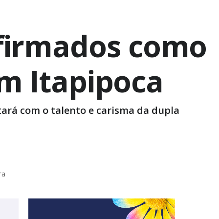
nfirmados como
m Itapipoca
tará com o talento e carisma da dupla
ra