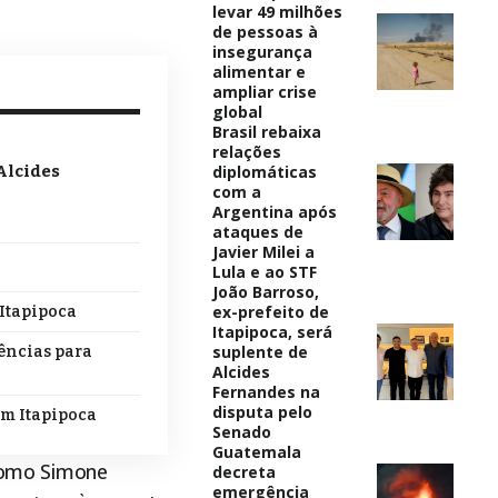
levar 49 milhões
de pessoas à
insegurança
alimentar e
ampliar crise
global
Brasil rebaixa
relações
diplomáticas
 Alcides
com a
Argentina após
ataques de
Javier Milei a
Lula e ao STF
João Barroso,
ex-prefeito de
 Itapipoca
Itapipoca, será
suplente de
dências para
Alcides
Fernandes na
disputa pelo
em Itapipoca
Senado
Guatemala
como Simone
decreta
emergência