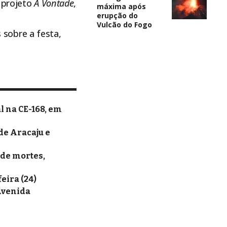
 projeto
À Vontade
,
máxima após
erupção do
Vulcão do Fogo
sobre a festa,
l na CE-168, em
de Aracaju e
 de mortes,
eira (24)
Avenida