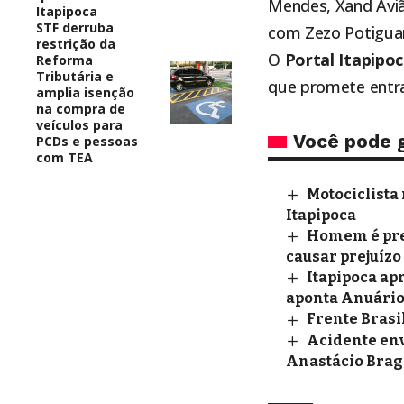
Mendes, Xand Aviã
Itapipoca
STF derruba
com Zezo Potiguar,
restrição da
O
Portal
Itapipo
Reforma
Tributária e
que promete entrar
amplia isenção
na compra de
veículos para
Você pode 
PCDs e pessoas
com TEA
Motociclista 
Itapipoca
Homem é pres
causar prejuízo
Itapipoca ap
aponta Anuário
Frente Brasil
Acidente env
Anastácio Brag