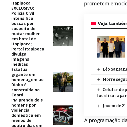
prometem emociona
Itapipoca
EXCLUSIVO:
Polícia Civil
intensifica
buscas por
Veja també
suspeito de
matar mulher
em hotel de
Itapipoca;
Portal Itapipoca
divulga
imagens
inéditas
Estátua
Léo Santana
gigante em
homenagem ao
Morre segun
Diabo é
construída no
Celular de 
Ceará
localizar apa
PM prende dois
homens por
Jovem de 21
violência
doméstica em
A programação d
menos de
quatro dias em