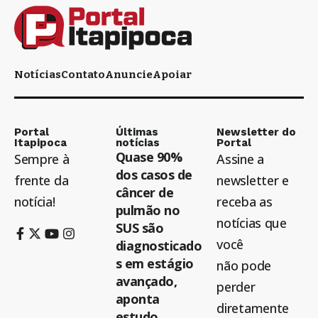
Notícias
Contato
Anuncie
Apoiar
Portal
Últimas
Newsletter do
Itapipoca
notícias
Portal
Quase 90%
Sempre à
Assine a
dos casos de
frente da
newsletter e
câncer de
notícia!
receba as
pulmão no
notícias que
SUS são
você
diagnosticado
s em estágio
não pode
avançado,
perder
aponta
diretamente
estudo