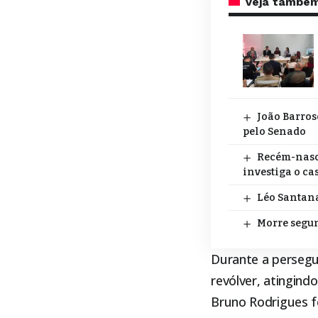
Veja també
João Barros
pelo Senado
Recém-nasci
investiga o ca
Léo Santana
Morre segun
Durante a persegu
revólver, atingind
Bruno Rodrigues f