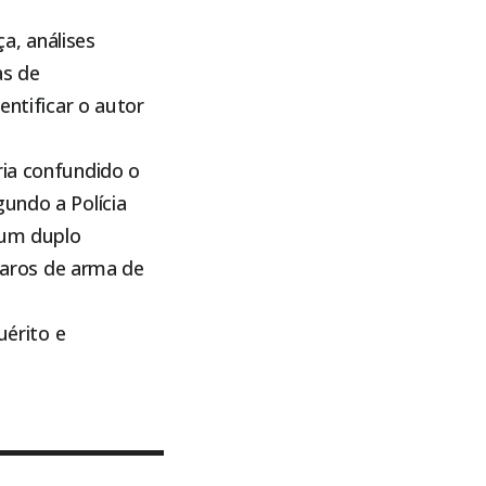
, análises
as de
entificar o autor
ria confundido o
undo a Polícia
u um duplo
aros de arma de
uérito e