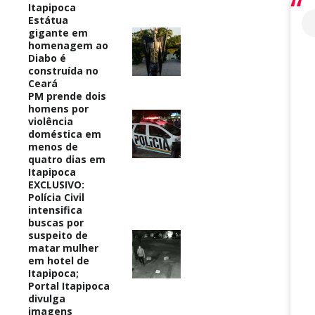
Itapipoca
Estátua
gigante em
homenagem ao
Diabo é
construída no
Ceará
PM prende dois
homens por
violência
doméstica em
menos de
quatro dias em
Itapipoca
EXCLUSIVO:
Polícia Civil
intensifica
buscas por
suspeito de
matar mulher
em hotel de
Itapipoca;
Portal Itapipoca
divulga
imagens