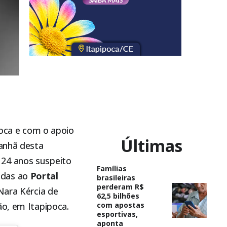
oca
e com o apoio
Últimas
manhã desta
 24 anos suspeito
Famílias
adas ao
Portal
brasileiras
perderam R$
Nara Kércia de
62,5 bilhões
hão, em
Itapipoca
.
com apostas
esportivas,
aponta