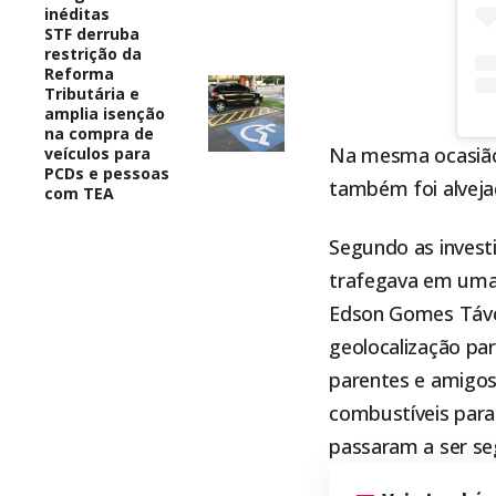
inéditas
STF derruba
restrição da
Reforma
Tributária e
amplia isenção
na compra de
Na mesma ocasião,
veículos para
PCDs e pessoas
também foi alveja
com TEA
Segundo as invest
trafegava em uma 
Edson Gomes Távor
geolocalização pa
parentes e amigos
combustíveis para
passaram a ser se