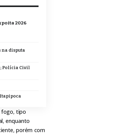
xpoita 2026
s na disputa
 Polícia Civil
 Itapipoca
 fogo, tipo
cal, enquanto
ciente, porém com