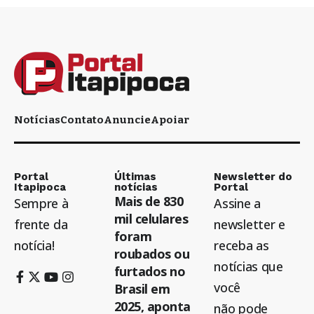
Notícias
Contato
Anuncie
Apoiar
Portal
Últimas
Newsletter do
Itapipoca
notícias
Portal
Mais de 830
Sempre à
Assine a
mil celulares
frente da
newsletter e
foram
notícia!
receba as
roubados ou
notícias que
furtados no
você
Brasil em
2025, aponta
não pode