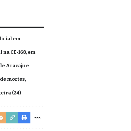
licial em
l na CE-168, em
de Aracaju e
 de mortes,
eira (24)