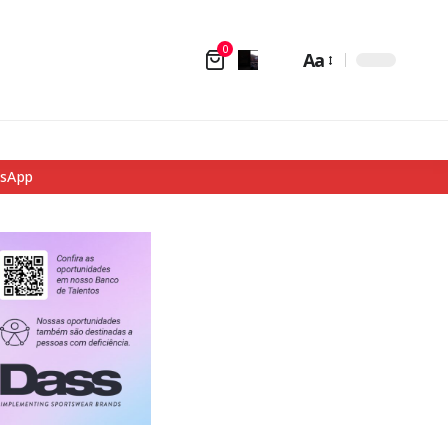
0
Aa
tsApp