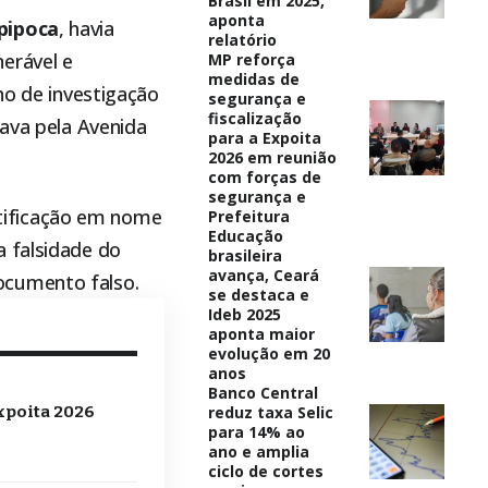
Brasil em 2025,
aponta
pipoca
, havia
relatório
erável e
MP reforça
medidas de
ho de investigação
segurança e
fiscalização
gava pela Avenida
para a Expoita
2026 em reunião
com forças de
segurança e
tificação em nome
Prefeitura
Educação
a falsidade do
brasileira
avança, Ceará
ocumento falso.
se destaca e
Ideb 2025
aponta maior
evolução em 20
anos
Banco Central
reduz taxa Selic
xpoita 2026
para 14% ao
ano e amplia
ciclo de cortes