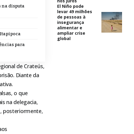
nos juros
El Niño pode
s na disputa
levar 49 milhões
de pessoas à
insegurança
alimentar e
ampliar crise
 Itapipoca
global
dências para
egional de Crateús,
prisão. Diante da
ativa.
alsas, o que
is na delegacia,
e, posteriormente,
aos