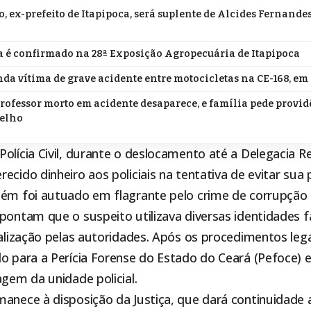
o, ex-prefeito de Itapipoca, será suplente de Alcides Fernande
 é confirmado na 28ª Exposição Agropecuária de Itapipoca
da vítima de grave acidente entre motocicletas na CE-168, em
professor morto em acidente desaparece, e família pede provi
relho
olícia Civil, durante o deslocamento até a Delegacia R
ecido dinheiro aos policiais na tentativa de evitar sua 
bém foi autuado em flagrante pelo crime de corrupção 
pontam que o suspeito utilizava diversas identidades f
calização pelas autoridades. Após os procedimentos lega
o para a Perícia Forense do Estado do Ceará (Pefoce) 
agem da unidade policial.
manece à disposição da Justiça, que dará continuidade 