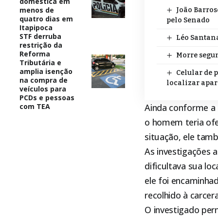
doméstica em
menos de
João Barros
quatro dias em
pelo Senado
Itapipoca
STF derruba
Léo Santana
restrição da
Reforma
Morre segun
Tributária e
amplia isenção
Celular de 
na compra de
localizar apa
veículos para
PCDs e pessoas
com TEA
Ainda conforme a P
o homem teria ofer
situação, ele tam
As investigações a
dificultava sua lo
ele foi encaminhad
recolhido à carcer
O investigado per