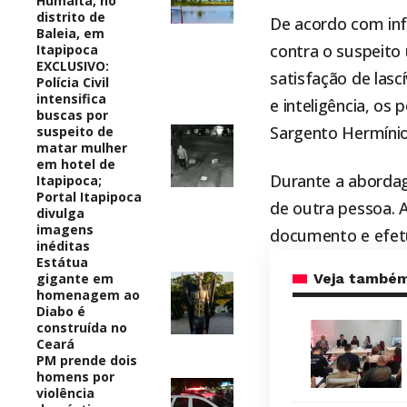
Humaitá, no
distrito de
De acordo com in
Baleia, em
contra o suspeito
Itapipoca
EXCLUSIVO:
satisfação de lasc
Polícia Civil
intensifica
e inteligência, os
buscas por
Sargento Hermínio
suspeito de
matar mulher
em hotel de
Durante a aborda
Itapipoca;
Portal Itapipoca
de outra pessoa. 
divulga
imagens
documento e efetu
inéditas
Estátua
gigante em
Veja també
homenagem ao
Diabo é
construída no
Ceará
PM prende dois
homens por
violência