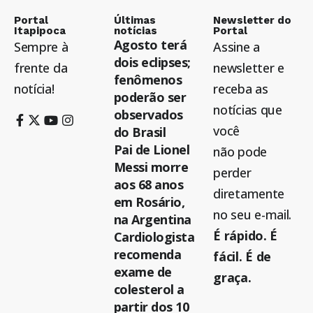
Portal
Últimas
Newsletter do
Itapipoca
notícias
Portal
Agosto terá
Sempre à
Assine a
dois eclipses;
frente da
newsletter e
fenômenos
notícia!
receba as
poderão ser
notícias que
observados
você
do Brasil
Pai de Lionel
não pode
Messi morre
perder
aos 68 anos
diretamente
em Rosário,
no seu e-mail.
na Argentina
É rápido. É
Cardiologista
recomenda
fácil. É de
exame de
graça.
colesterol a
partir dos 10