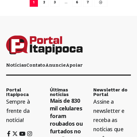
1
2
3
…
6
7
Notícias
Contato
Anuncie
Apoiar
Portal
Últimas
Newsletter do
Itapipoca
notícias
Portal
Mais de 830
Sempre à
Assine a
mil celulares
frente da
newsletter e
foram
notícia!
receba as
roubados ou
notícias que
furtados no