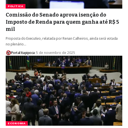
POLÍTICA
Comissão do Senado aprova isenção do
Imposto de Renda para quem ganha até R$ 5
mil
Proposta do Executivo, relatada por Renan Calheiros, ainda será votada
no plenário…
Portal Itapipoca
5 de novembro de 2025
ECONOMIA