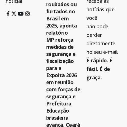
notícia!
receba as
roubados ou
notícias que
furtados no
você
Brasil em
2025, aponta
não pode
relatório
perder
MP reforça
diretamente
medidas de
no seu e-mail.
segurança e
É rápido. É
fiscalização
para a
fácil. É de
Expoita 2026
graça.
em reunião
com forças de
segurança e
Prefeitura
Educação
brasileira
avança, Ceará