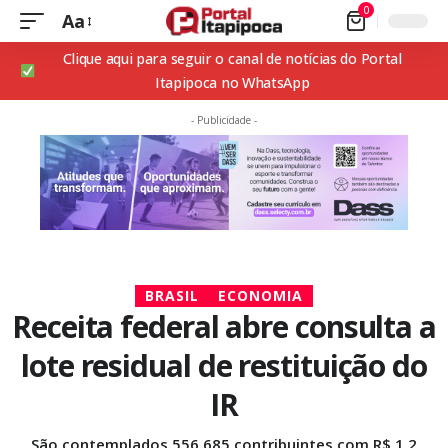
0
Aa
Clique aqui para seguir o canal de notícias do Portal
Itapipoca no WhatsApp
- Publicidade -
BRASIL
ECONOMIA
Receita federal abre consulta a
lote residual de restituição do
IR
São contemplados 556.685 contribuintes com R$ 1,2