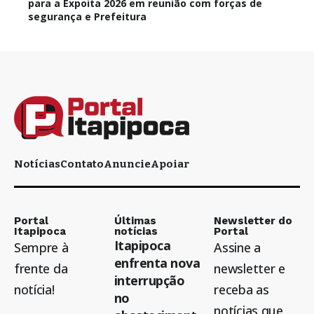
para a Expoita 2026 em reunião com forças de
segurança e Prefeitura
Notícias
Contato
Anuncie
Apoiar
Portal
Últimas
Newsletter do
Itapipoca
notícias
Portal
Itapipoca
Sempre à
Assine a
enfrenta nova
frente da
newsletter e
interrupção
notícia!
receba as
no
notícias que