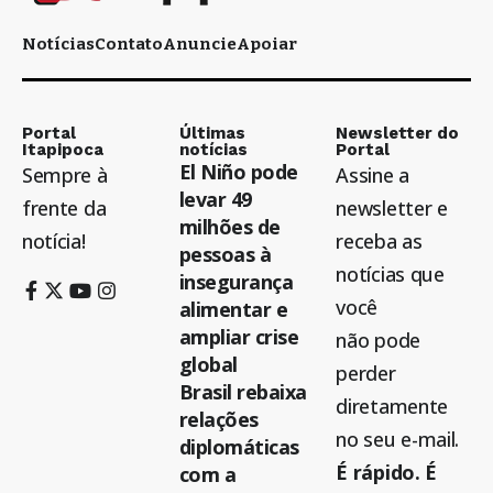
Notícias
Contato
Anuncie
Apoiar
Portal
Últimas
Newsletter do
Itapipoca
notícias
Portal
El Niño pode
Sempre à
Assine a
levar 49
frente da
newsletter e
milhões de
notícia!
receba as
pessoas à
notícias que
insegurança
você
alimentar e
ampliar crise
não pode
global
perder
Brasil rebaixa
diretamente
relações
no seu e-mail.
diplomáticas
É rápido. É
com a