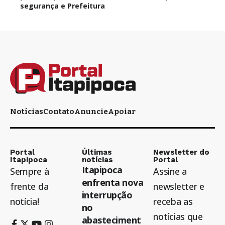
segurança e Prefeitura
Notícias
Contato
Anuncie
Apoiar
Portal
Últimas
Newsletter do
Itapipoca
notícias
Portal
Itapipoca
Sempre à
Assine a
enfrenta nova
frente da
newsletter e
interrupção
notícia!
receba as
no
notícias que
abasteciment