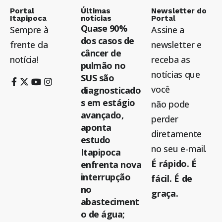
Portal
Últimas
Newsletter do
Itapipoca
notícias
Portal
Quase 90%
Sempre à
Assine a
dos casos de
frente da
newsletter e
câncer de
notícia!
receba as
pulmão no
notícias que
SUS são
você
diagnosticado
s em estágio
não pode
avançado,
perder
aponta
diretamente
estudo
no seu e-mail.
Itapipoca
É rápido. É
enfrenta nova
interrupção
fácil. É de
no
graça.
abasteciment
o de água;