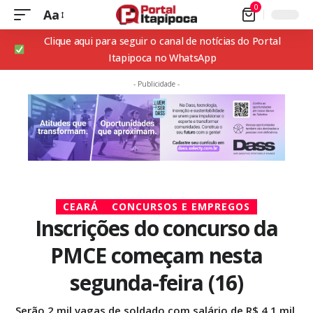
0
Aa
Clique aqui para seguir o canal de notícias do Portal
Itapipoca no WhatsApp
- Publicidade -
CEARÁ
CONCURSOS E EMPREGOS
Inscrições do concurso da
PMCE começam nesta
segunda-feira (16)
Serão 2 mil vagas de soldado com salário de R$ 4,1 mil.