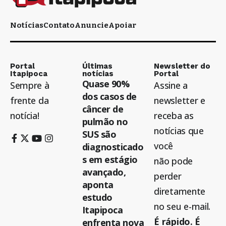
Notícias
Contato
Anuncie
Apoiar
Portal
Últimas
Newsletter do
Itapipoca
notícias
Portal
Quase 90%
Sempre à
Assine a
dos casos de
frente da
newsletter e
câncer de
notícia!
receba as
pulmão no
notícias que
SUS são
você
diagnosticado
s em estágio
não pode
avançado,
perder
aponta
diretamente
estudo
no seu e-mail.
Itapipoca
É rápido. É
enfrenta nova