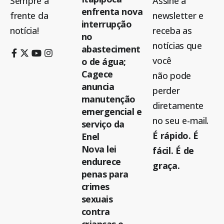
Sempre à
Assine a
enfrenta nova
frente da
newsletter e
interrupção
notícia!
receba as
no
notícias que
abasteciment
você
o de água;
Cagece
não pode
anuncia
perder
manutenção
diretamente
emergencial e
no seu e-mail.
serviço da
É rápido. É
Enel
Nova lei
fácil. É de
endurece
graça.
penas para
crimes
sexuais
contra