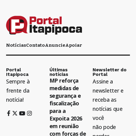
Notícias
Contato
Anuncie
Apoiar
Portal
Últimas
Newsletter do
Itapipoca
notícias
Portal
MP reforça
Sempre à
Assine a
medidas de
frente da
newsletter e
segurança e
notícia!
receba as
fiscalização
notícias que
para a
você
Expoita 2026
em reunião
não pode
com forças de