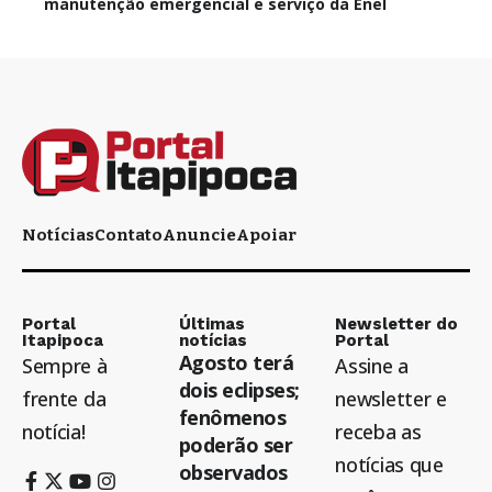
manutenção emergencial e serviço da Enel
Notícias
Contato
Anuncie
Apoiar
Portal
Últimas
Newsletter do
Itapipoca
notícias
Portal
Agosto terá
Sempre à
Assine a
dois eclipses;
frente da
newsletter e
fenômenos
notícia!
receba as
poderão ser
notícias que
observados