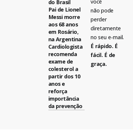
você
do Brasil
Pai de Lionel
não pode
Messi morre
perder
aos 68 anos
diretamente
em Rosário,
no seu e-mail.
na Argentina
É rápido. É
Cardiologista
recomenda
fácil. É de
exame de
graça.
colesterol a
partir dos 10
anos e
reforça
importância
da prevenção