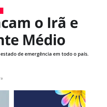
L
acam o Irã e
nte Médio
r estado de emergência em todo o país.
ra