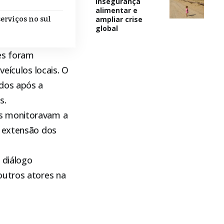
insegurança
alimentar e
ampliar crise
erviços no sul
global
ões foram
eículos locais. O
ados após a
s.
es monitoravam a
a extensão dos
 diálogo
outros atores na