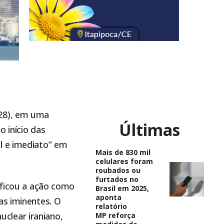
(28), em uma
Últimas
o início das
l e imediato” em
Mais de 830 mil
celulares foram
roubados ou
furtados no
ificou a ação como
Brasil em 2025,
aponta
as iminentes. O
relatório
clear iraniano,
MP reforça