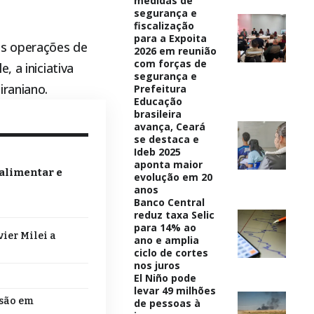
medidas de
segurança e
fiscalização
para a Expoita
es operações de
2026 em reunião
com forças de
 a iniciativa
segurança e
iraniano.
Prefeitura
Educação
brasileira
avança, Ceará
se destaca e
Ideb 2025
aponta maior
 alimentar e
evolução em 20
anos
Banco Central
reduz taxa Selic
para 14% ao
ier Milei a
ano e amplia
ciclo de cortes
nos juros
El Niño pode
levar 49 milhões
nsão em
de pessoas à