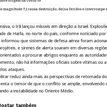
obre origem da covid-19
e magnitude 7,1 causa destruição, deixa feridos e interrompe s
siva, o Irã lançou mísseis em direção a Israel. Explos
ade de Haifa, no norte do país, conforme noticiado por v
se informou que sistemas de defesa aérea foram acion
projéteis, e sirenes de alerta soaram em diversas regiõe
rientados a procurar abrigos enquanto as autoridad
omento, não há informações oficiais sobre vítimas ou 
los ataques.
ilitar reduz ainda mais as perspectivas de retomada do
enta o temor de que o conflito se amplie, envolvendo 
ndo a instabilidade no Oriente Médio.
gostar também