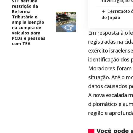
STF derruba
investigação s
restrição da
Reforma
Terremoto d
Tributária e
do Japão
amplia isenção
na compra de
Em resposta à ofen
veículos para
PCDs e pessoas
registradas na cid
com TEA
exército israelen
identificação dos 
Moradores foram o
situação. Até o m
danos causados pe
A nova escalada m
diplomático e aum
região e aprofunda
Você pode 