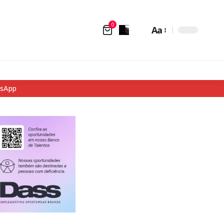
0
Aa
tsApp