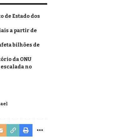
o de Estado dos
ais a partir de
afeta bilhões de
tório da ONU
r escalada no
rael