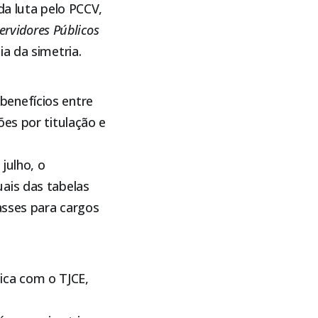
da luta pelo PCCV,
Servidores Públicos
ia da simetria.
benefícios entre
es por titulação e
julho, o
ais das tabelas
asses para cargos
tica com o TJCE,