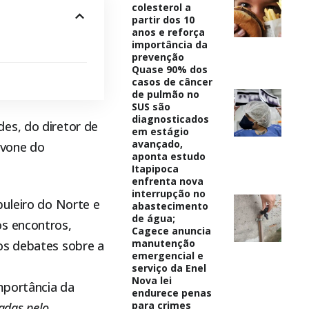
colesterol a
partir dos 10
anos e reforça
importância da
prevenção
Quase 90% dos
casos de câncer
de pulmão no
SUS são
diagnosticados
es, do diretor de
em estágio
avançado,
Ivone do
aponta estudo
Itapipoca
enfrenta nova
interrupção no
buleiro do Norte e
abastecimento
de água;
os encontros,
Cagece anuncia
manutenção
os debates sobre a
emergencial e
serviço da Enel
Nova lei
mportância da
endurece penas
para crimes
adas pelo