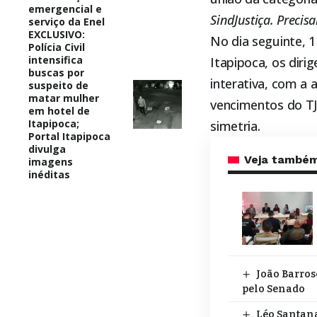
emergencial e
SindJustiça. Precis
serviço da Enel
EXCLUSIVO:
No dia seguinte, 
Polícia Civil
intensifica
Itapipoca
, os dir
buscas por
interativa, com a 
suspeito de
matar mulher
vencimentos do TJ
em hotel de
Itapipoca;
simetria.
Portal Itapipoca
divulga
Veja també
imagens
inéditas
João Barros
pelo Senado
Léo Santana