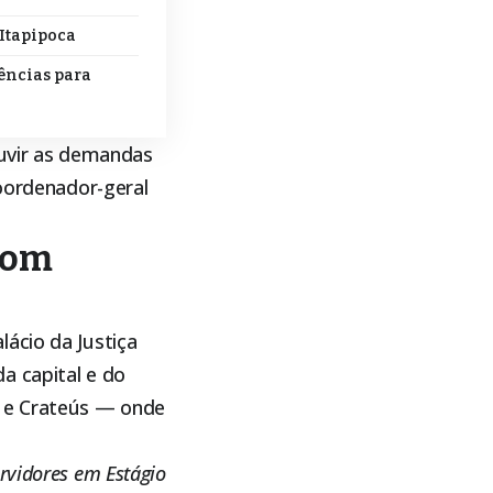
 Itapipoca
dências para
ouvir as demandas
coordenador-geral
com
ácio da Justiça
a capital e do
ri e Crateús — onde
rvidores em Estágio