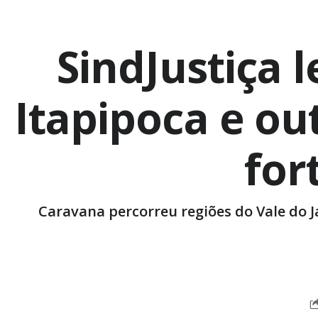
SindJustiça 
Itapipoca e ou
for
Caravana percorreu regiões do Vale do J