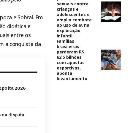
sexuais contra
crianças e
adolescentes e
ipoca
e Sobral. Em
amplia combate
ao uso de IA na
ão didática e
exploração
uais entre os
infantil
Famílias
om a conquista da
brasileiras
perderam R$
62,5 bilhões
com apostas
esportivas,
aponta
levantamento
xpoita 2026
s na disputa