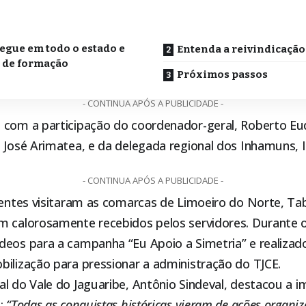
o
egue em todo o estado e
Entenda a reivindicação
 de formação
Próximos passos
- CONTINUA APÓS A PUBLICIDADE -
 com a participação do coordenador-geral, Roberto Eud
, José Arimatea, e da delegada regional dos Inhamuns, 
- CONTINUA APÓS A PUBLICIDADE -
gentes visitaram as comarcas de Limoeiro do Norte, Ta
m calorosamente recebidos pelos servidores. Durante 
deos para a campanha “Eu Apoio a Simetria” e realizad
bilização para pressionar a administração do TJCE.
l do Vale do Jaguaribe, Antônio Sindeval, destacou a i
a:
“Todas as conquistas históricas vieram de ações organiz