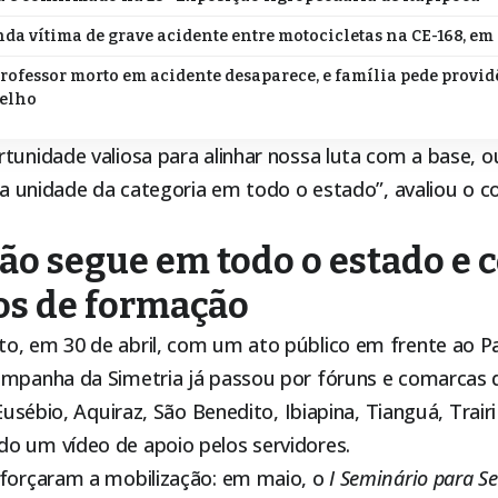
da vítima de grave acidente entre motocicletas na CE-168, em
professor morto em acidente desaparece, e família pede provi
relho
rtunidade valiosa para alinhar nossa luta com a base, 
r a unidade da categoria em todo o estado”, avaliou o 
ão segue em todo o estado e 
os de formação
o, em 30 de abril, com um ato público em frente ao Pal
ampanha da Simetria já passou por fóruns e comarcas d
o Eusébio, Aquiraz, São Benedito, Ibiapina, Tianguá, Trai
o um vídeo de apoio pelos servidores.
eforçaram a mobilização: em maio, o
I Seminário para Se