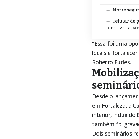
Morre segun
Celular de 
localizar apa
“Essa foi uma opo
locais e fortalece
Roberto Eudes.
Mobilizaç
seminári
Desde o lançament
em Fortaleza, a C
interior, incluind
também foi gravad
Dois seminários r