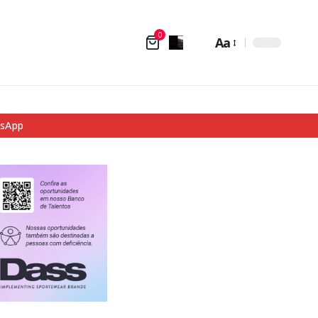
0
Aa
tsApp