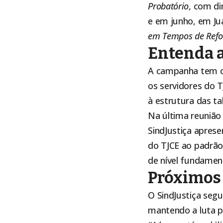
Probatório
, com di
e em junho, em Ju
em Tempos de Refo
Entenda a
A campanha tem co
os servidores do T
à estrutura das tab
Na última reunião
SindJustiça apres
do TJCE ao padrão 
de nível fundament
Próximos
O SindJustiça segu
mantendo a luta p