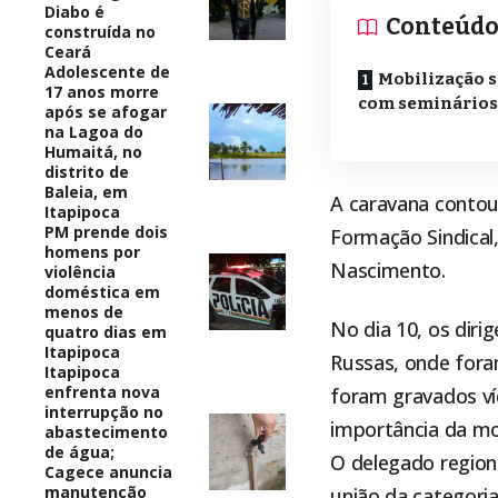
Diabo é
Conteúd
construída no
Ceará
Adolescente de
Mobilização s
17 anos morre
com seminários
após se afogar
na Lagoa do
Humaitá, no
distrito de
Baleia, em
A caravana contou
Itapipoca
PM prende dois
Formação Sindical
homens por
Nascimento.
violência
doméstica em
menos de
No dia 10, os diri
quatro dias em
Itapipoca
Russas, onde fora
Itapipoca
enfrenta nova
foram gravados ví
interrupção no
importância da mo
abastecimento
de água;
O delegado regiona
Cagece anuncia
manutenção
união da categori