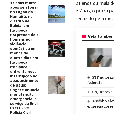
21 anos ou mais d
17 anos morre
após se afogar
etárias, o prazo 
na Lagoa do
Humaitá, no
reduzido pela met
distrito de
Baleia, em
Itapipoca
PM prende dois
Veja també
homens por
violência
doméstica em
menos de
quatro dias em
Itapipoca
Itapipoca
enfrenta nova
interrupção no
STF autoriz
abastecimento
federais
de água;
Cagece anuncia
CNJ aprova 
manutenção
emergencial e
Assédio ele
serviço da Enel
empregadores
EXCLUSIVO:
Polícia Civil