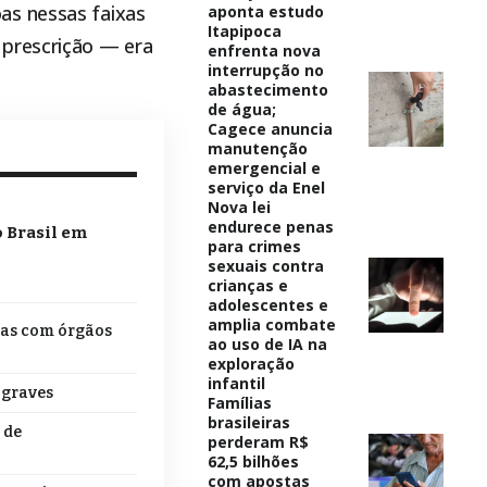
as nessas faixas
aponta estudo
Itapipoca
 prescrição — era
enfrenta nova
interrupção no
abastecimento
de água;
Cagece anuncia
manutenção
emergencial e
serviço da Enel
Nova lei
endurece penas
o Brasil em
para crimes
sexuais contra
crianças e
adolescentes e
amplia combate
tas com órgãos
ao uso de IA na
exploração
infantil
 graves
Famílias
brasileiras
 de
perderam R$
62,5 bilhões
com apostas