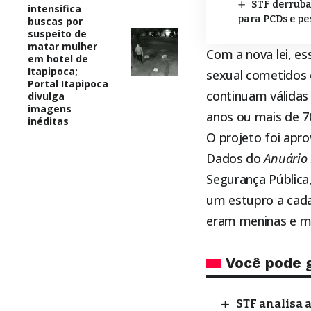
STF derruba
intensifica
para PCDs e p
buscas por
suspeito de
matar mulher
Com a nova lei, es
em hotel de
Itapipoca;
sexual cometidos 
Portal Itapipoca
continuam válidas
divulga
imagens
anos ou mais de 7
inéditas
O projeto foi apro
Dados do
Anuário 
Segurança Pública
um estupro a cad
eram meninas e m
Você pode 
STF analisa 