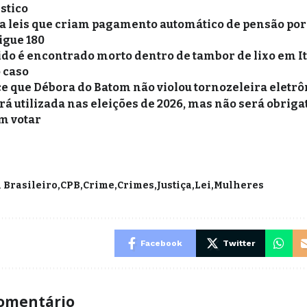
stico
a leis que criam pagamento automático de pensão por
igue 180
o é encontrado morto dentro de tambor de lixo em Ita
o caso
e que Débora do Batom não violou tornozeleira eletrô
rá utilizada nas eleições de 2026, mas não será obriga
m votar
 Brasileiro
CPB
Crime
Crimes
Justiça
Lei
Mulheres
Facebook
Twitter
omentário