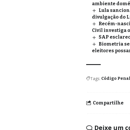
ambiente domé
Lula sancion
divulgação do L
Recém-nascid
Civil investiga 
SAP esclarec
Biometria se
eleitores possa
Tags:
Código Penal
Compartilhe
Deixe um c