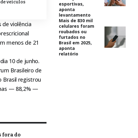
de veículos
esportivas,
aponta
levantamento
Mais de 830 mil
 de violência
celulares foram
roubados ou
rescricional
furtados no
com menos de 21
Brasil em 2025,
aponta
relatório
dia 10 de junho.
rum Brasileiro de
Brasil registrou
imas — 88,2% —
 fora do