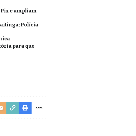
 Pix e ampliam
itinga; Polícia
nica
tória para que