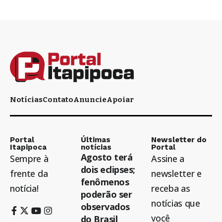
Notícias
Contato
Anuncie
Apoiar
Portal
Últimas
Newsletter do
Itapipoca
notícias
Portal
Agosto terá
Sempre à
Assine a
dois eclipses;
frente da
newsletter e
fenômenos
notícia!
receba as
poderão ser
notícias que
observados
você
do Brasil