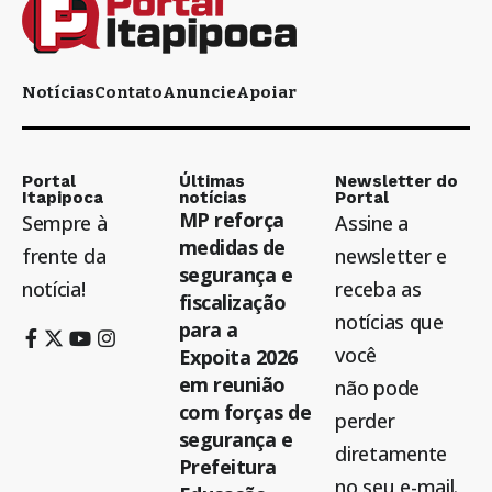
Notícias
Contato
Anuncie
Apoiar
Portal
Últimas
Newsletter do
Itapipoca
notícias
Portal
MP reforça
Sempre à
Assine a
medidas de
frente da
newsletter e
segurança e
notícia!
receba as
fiscalização
notícias que
para a
você
Expoita 2026
em reunião
não pode
com forças de
perder
segurança e
diretamente
Prefeitura
no seu e-mail.