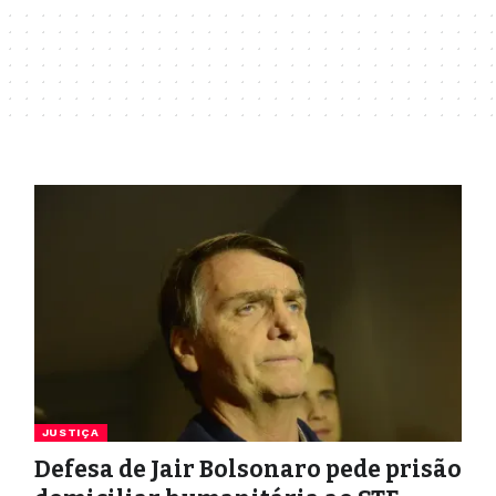
JUSTIÇA
Defesa de Jair Bolsonaro pede prisão