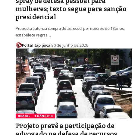
spray de defesa pessoal para
mulheres; texto segue para sanção
presidencial
Proposta autoriza compra do aerossol por maiores de 18 anos,
estabelece regras…
Portal Itapipoca
30 de junho de 2026
BRASIL
TRÂNSITO
Projeto prevê a participação de
advogado na defesa de recursos