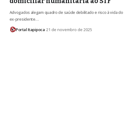
domiciliar humanitária ao STF
Advogados alegam quadro de saúde debilitado e risco à vida do
ex-presidente…
Portal Itapipoca
21 de novembro de 2025