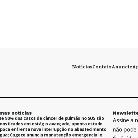
Notícias
Contato
Anuncie
Ap
imas notícias
Newslette
e 90% dos casos de câncer de pulmão no SUS são
Assine a 
nosticados em estágio avançado, aponta estudo
não pode 
ipoca enfrenta nova interrupção no abastecimento
gua; Cagece anuncia manutenção emergencial e