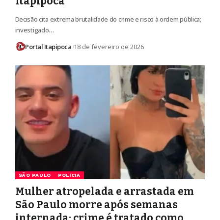
Itapipoca
Decisão cita extrema brutalidade do crime e risco à ordem pública;
investigado…
Portal Itapipoca
18 de fevereiro de 2026
SÃO PAULO
POLÍCIA
Mulher atropelada e arrastada em
São Paulo morre após semanas
internada; crime é tratado como