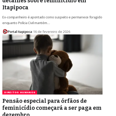
detalhes sobre feminicídio em
Itapipoca
Ex-companheiro é apontado como suspeito e permanece foragido
enquanto Polícia Civil mantém…
Portal Itapipoca
16 de fevereiro de 2026
DIREITOS HUMANOS
Pensão especial para órfãos de
feminicídio começará a ser paga em
dezembro