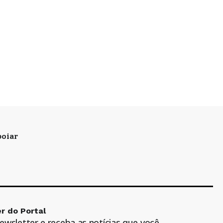
oiar
r do Portal
newsletter e receba as notícias que você