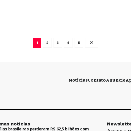
1
2
3
4
5
Notícias
Contato
Anuncie
Ap
imas notícias
Newslette
lias brasileiras perderam R$ 62,5 bilhões com
Assine a 