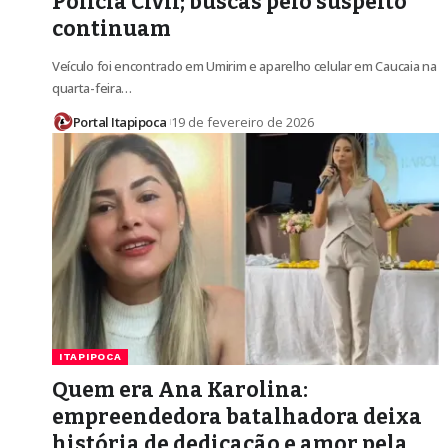
Polícia Civil; buscas pelo suspeito
continuam
Veículo foi encontrado em Umirim e aparelho celular em Caucaia na
quarta-feira…
Portal Itapipoca
19 de fevereiro de 2026
ITAPIPOCA
Quem era Ana Karolina:
empreendedora batalhadora deixa
história de dedicação e amor pela