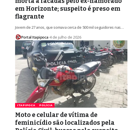
morta a facadas pelo ex-namorado
em Horizonte; suspeito é preso em
flagrante
Jovem de 27 anos, que somava cerca de 500 mil seguidores nas…
Portal Itapipoca
4 de julho de 2026
ITAPIPOCA
POLÍCIA
Moto e celular de vítima de
feminicídio são localizados pela