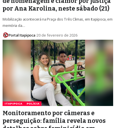
de homenagem e clamor por justiça
por Ana Karolina, neste sábado (21)
Mobilização acontecerá na Praça dos Três Climas, em Itapipoca, em
memória da…
Portal Itapipoca
20 de fevereiro de 2026
ITAPIPOCA
POLÍCIA
Monitoramento por câmeras e
perseguição: família revela novos