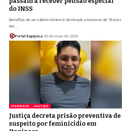
passam a receber pensão especial
do INSS
Benefício de um salário-mínimo é destinado a menores de 18 anos
em…
Portal Itapipoca
30 de maio de 2026
ITAPIPOCA
JUSTIÇA
Justiça decreta prisão preventiva de
suspeito por feminicídio em