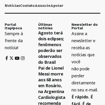
Notícias
Contato
Anuncie
Apoiar
Portal
Últimas
Newsletter do
Itapipoca
notícias
Portal
Agosto terá
Sempre à
Assine a
dois eclipses;
frente da
newsletter e
fenômenos
notícia!
receba as
poderão ser
notícias que
observados
você
do Brasil
Pai de Lionel
não pode
Messi morre
perder
aos 68 anos
diretamente
em Rosário,
no seu e-mail.
na Argentina
É rápido. É
Cardiologista
recomenda
fácil. É de