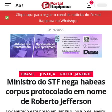
0
Aa
Clique aqui para seguir o canal de notícias do Portal
Itapipoca no WhatsApp
- Publicidade -
BRASIL
JUSTIÇA
RIO DE JANEIRO
Ministro do STF nega habeas
corpus protocolado em nome
de Roberto Jefferson
Ex-deputado está preso em Bangu 8, no Rio de Janeiro.