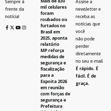
Mais de 830
Sempre à
Assine a
mil celulares
frente da
newsletter e
foram
notícia!
receba as
roubados ou
notícias que
furtados no
você
Brasil em
2025, aponta
não pode
relatório
perder
MP reforça
diretamente
medidas de
no seu e-mail.
segurança e
É rápido. É
fiscalização
para a
fácil. É de
Expoita 2026
graça.
em reunião
com forças de
segurança e
Prefeitura