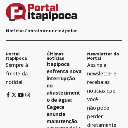
Notícias
Contato
Anuncie
Apoiar
Portal
Últimas
Newsletter do
Itapipoca
notícias
Portal
Itapipoca
Sempre à
Assine a
enfrenta nova
frente da
newsletter e
interrupção
notícia!
receba as
no
notícias que
abasteciment
você
o de água;
Cagece
não pode
anuncia
perder
manutenção
diretamente