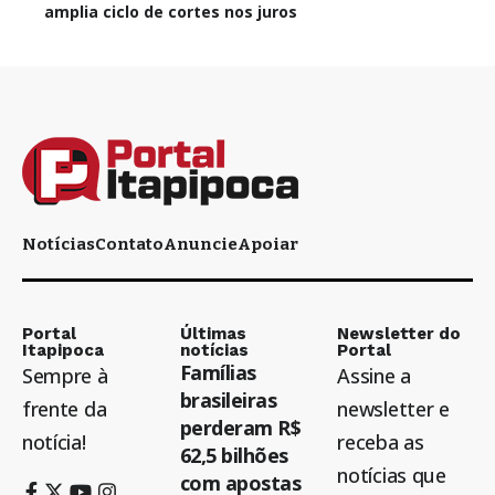
amplia ciclo de cortes nos juros
Notícias
Contato
Anuncie
Apoiar
Portal
Últimas
Newsletter do
Itapipoca
notícias
Portal
Famílias
Sempre à
Assine a
brasileiras
frente da
newsletter e
perderam R$
notícia!
receba as
62,5 bilhões
notícias que
com apostas