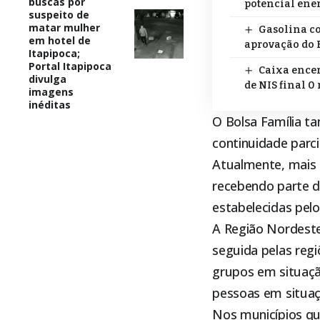
buscas por
potencial ener
suspeito de
matar mulher
Gasolina co
em hotel de
aprovação do 
Itapipoca;
Portal Itapipoca
Caixa encer
divulga
de NIS final 0 
imagens
inéditas
O
Bolsa Família
ta
continuidade parc
Atualmente, mais 
recebendo parte d
estabelecidas pel
A Região Nordeste
seguida pelas reg
grupos em situação
pessoas em situaçã
Nos municípios qu