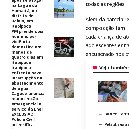
após se afogar
todas as regiões.
na Lagoa do
Humaitá, no
distrito de
Além da parcela re
Baleia, em
Itapipoca
composição famili
PM prende dois
cada criança de at
homens por
violência
adolescentes entr
doméstica em
menos de
enquadrado nos cr
quatro dias em
Itapipoca
Itapipoca
Veja també
enfrenta nova
interrupção no
abastecimento
de água;
Cagece anuncia
manutenção
emergencial e
serviço da Enel
EXCLUSIVO:
Banco Centr
Polícia Civil
intensifica
Petrobras a