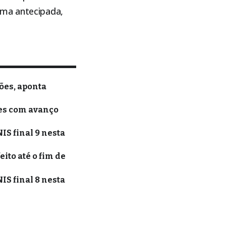
rma antecipada,
ões, aponta
ões com avanço
IS final 9 nesta
ito até o fim de
IS final 8 nesta