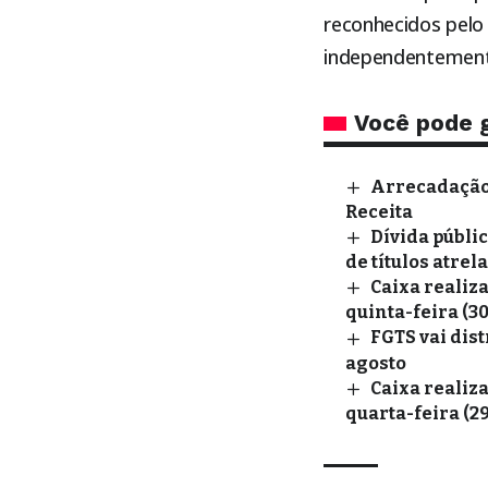
reconhecidos pelo
independentemente
Você pode 
Arrecadação 
Receita
Dívida públic
de títulos atrel
Caixa realiz
quinta-feira (30
FGTS vai dist
agosto
Caixa realiz
quarta-feira (29