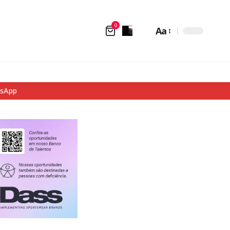
0
Aa
tsApp