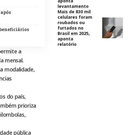
aponta
levantamento
Mais de 830 mil
 após
celulares foram
roubados ou
furtados no
beneficiários
Brasil em 2025,
aponta
relatório
ermite a
da mensal.
sa modalidade,
ncias
os do país,
também prioriza
uilombolas,
dade pública