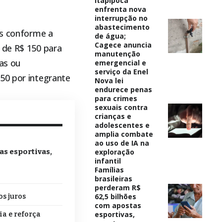
Itapipoca
enfrenta nova
interrupção no
abastecimento
is conforme a
de água;
Cagece anuncia
 de R$ 150 para
manutenção
ças ou
emergencial e
serviço da Enel
50 por integrante
Nova lei
endurece penas
para crimes
sexuais contra
crianças e
adolescentes e
amplia combate
ao uso de IA na
exploração
as esportivas,
infantil
Famílias
brasileiras
perderam R$
62,5 bilhões
os juros
com apostas
esportivas,
a e reforça