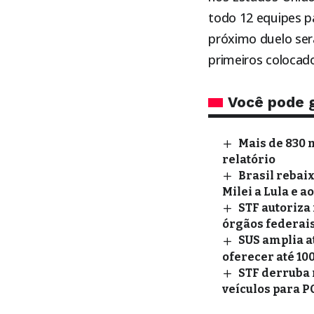
todo 12 equipes pa
próximo duelo ser
primeiros colocado
Você pode 
Mais de 830 
relatório
Brasil rebai
Milei a Lula e a
STF autoriza
órgãos federai
SUS amplia a
oferecer até 10
STF derruba 
veículos para 