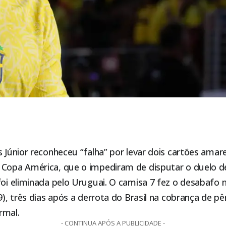
s Júnior reconheceu “falha” por levar dois cartões amare
 Copa América, que o impediram de disputar o duelo de
foi eliminada pelo Uruguai. O camisa 7 fez o desabafo n
9), três dias após a derrota do Brasil na cobrança de pên
rmal.
- CONTINUA APÓS A PUBLICIDADE -