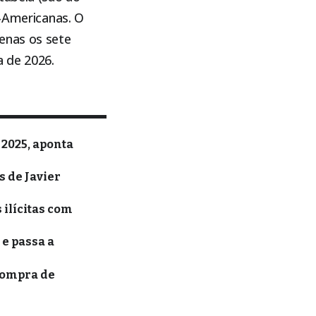
l-Americanas. O
enas os sete
a de 2026.
 2025, aponta
 de Javier
 ilícitas com
e passa a
compra de