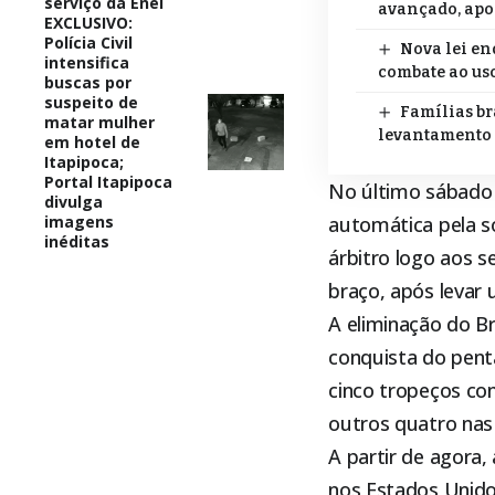
serviço da Enel
avançado, apo
EXCLUSIVO:
Polícia Civil
Nova lei en
intensifica
combate ao uso
buscas por
suspeito de
Famílias br
matar mulher
levantamento
em hotel de
Itapipoca;
Portal Itapipoca
No último sábado (
divulga
imagens
automática pela s
inéditas
árbitro logo aos 
braço, após levar 
A eliminação do Br
conquista do pen
cinco tropeços con
outros quatro nas
A partir de agora,
nos Estados Unido