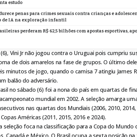
nta estudo
durece penas para crimes sexuais contra crianças e adolescen
 de IA na exploração infantil
asileiras perderam R$ 62,5 bilhões com apostas esportivas, ap
6), Vini Jr não jogou contra o Uruguai pois cumpriu s
oma de dois amarelos na fase de grupos. O último dele
seis minutos de jogo, quando o camisa 7 atingiu James
um balão do adversário.
asil no sábado (6) foi a nona do país em quartas de fin
tacampeonato mundial em 2002. A seleção amarga uma
secutivos nas quartas dos Mundiais (2006, 2010, 2014,
 Copas Américas (2011, 2015, 2016 e 2024).
 a seleção foca na classificação para a Copa do Mundo
s, Canadá e México. O Brasil ocupa a sexta posição na 