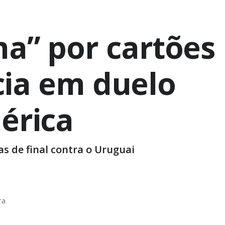
ha” por cartões
ia em duelo
érica
s de final contra o Uruguai
ra