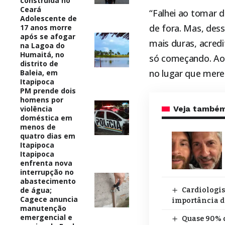
construída no
Ceará
“Falhei ao tomar d
Adolescente de
de fora. Mas, dessa
17 anos morre
após se afogar
mais duras, acredi
na Lagoa do
Humaitá, no
só começando. Ao 
distrito de
no lugar que mere
Baleia, em
Itapipoca
PM prende dois
homens por
violência
Veja també
doméstica em
menos de
quatro dias em
Itapipoca
Itapipoca
enfrenta nova
interrupção no
abastecimento
de água;
Cardiologis
Cagece anuncia
importância d
manutenção
emergencial e
Quase 90% d