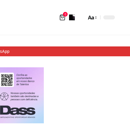
0
Aa
tsApp