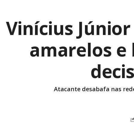
Vinícius Júnio
amarelos e
deci
Atacante desabafa nas rede