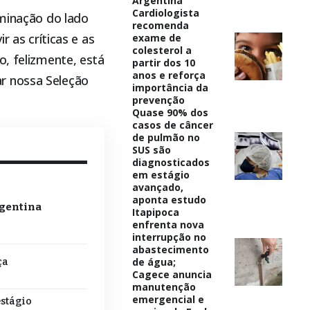
Argentina
Cardiologista
iminação do lado
recomenda
r as críticas e as
exame de
colesterol a
o, felizmente, está
partir dos 10
anos e reforça
r nossa Seleção
importância da
prevenção
Quase 90% dos
casos de câncer
de pulmão no
SUS são
diagnosticados
em estágio
avançado,
aponta estudo
rgentina
Itapipoca
enfrenta nova
interrupção no
abastecimento
de água;
ça
Cagece anuncia
manutenção
emergencial e
estágio