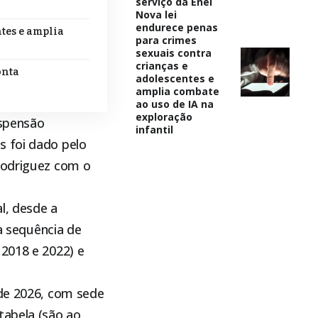
serviço da Enel
Nova lei
endurece penas
tes e amplia
para crimes
sexuais contra
crianças e
onta
adolescentes e
amplia combate
ao uso de IA na
exploração
uspensão
infantil
s foi dado pelo
 Rodriguez com o
al, desde a
 sequência de
 2018 e 2022) e
 de 2026, com sede
tabela (são ao