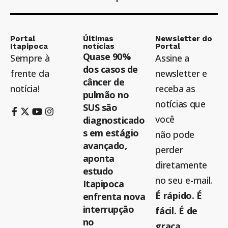
Portal
Últimas
Newsletter do
Itapipoca
notícias
Portal
Quase 90%
Sempre à
Assine a
dos casos de
frente da
newsletter e
câncer de
notícia!
receba as
pulmão no
notícias que
SUS são
você
diagnosticado
s em estágio
não pode
avançado,
perder
aponta
diretamente
estudo
no seu e-mail.
Itapipoca
É rápido. É
enfrenta nova
interrupção
fácil. É de
no
graça.