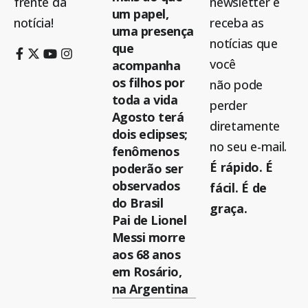
frente da
newsletter e
um papel,
notícia!
receba as
uma presença
notícias que
que
você
acompanha
os filhos por
não pode
toda a vida
perder
Agosto terá
diretamente
dois eclipses;
no seu e-mail.
fenômenos
É rápido. É
poderão ser
observados
fácil. É de
do Brasil
graça.
Pai de Lionel
Messi morre
aos 68 anos
em Rosário,
na Argentina