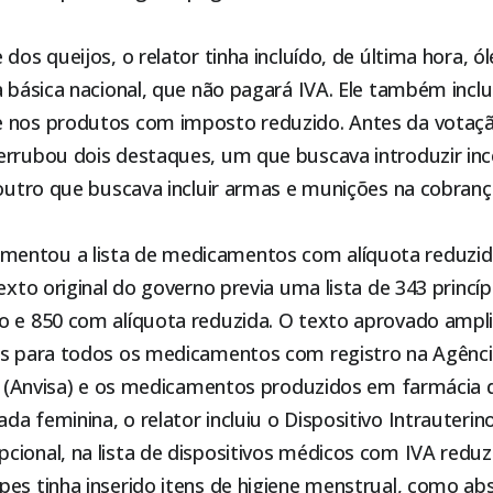
dos queijos, o relator tinha incluído, de última hora, ó
a básica nacional, que não pagará IVA. Ele também incl
 nos produtos com imposto reduzido. Antes da votaç
errubou dois destaques, um que buscava introduzir inc
e outro que buscava incluir armas e munições na cobra
entou a lista de medicamentos com alíquota reduzid
texto original do governo previa uma lista de 343 princí
o e 850 com alíquota reduzida. O texto aprovado amplio
as para todos os medicamentos com registro na Agênci
ria (Anvisa) e os medicamentos produzidos em farmácia 
a feminina, o relator incluiu o Dispositivo Intrauterino
ional, na lista de dispositivos médicos com IVA reduz
es tinha inserido itens de higiene menstrual, como ab