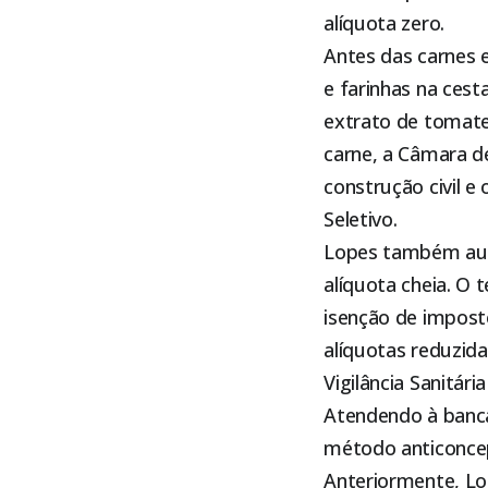
alíquota zero.
Antes das carnes e 
e farinhas na cest
extrato de tomate
carne, a Câmara d
construção civil 
Seletivo.
Lopes também aum
alíquota cheia. O 
isenção de impost
alíquotas reduzid
Vigilância Sanitá
Atendendo à bancad
método anticoncepc
Anteriormente, Lop