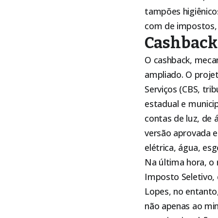
tampões higiênicos
com de impostos, 
Cashback 
O cashback, meca
ampliado. O projet
Serviços (CBS, tri
estadual e munici
contas de luz, de
versão aprovada e
elétrica, água, esg
Na última hora, o 
Imposto Seletivo,
Lopes, no entanto
não apenas ao min