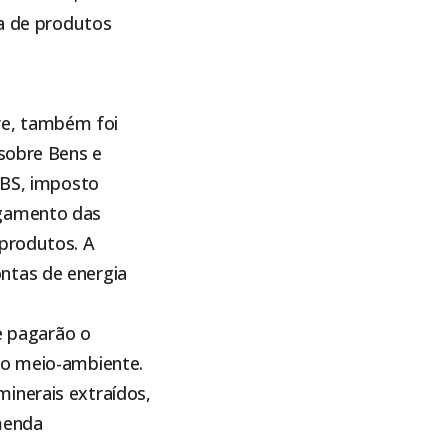
ta de produtos
re, também foi
 sobre Bens e
IBS, imposto
agamento das
 produtos. A
ntas de energia
ue pagarão o
ao meio-ambiente.
inerais extraídos,
menda