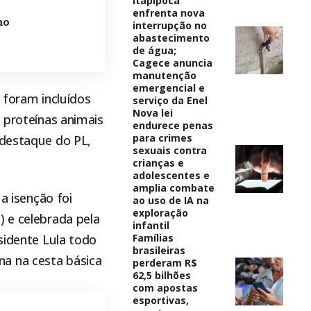
Itapipoca
enfrenta nova
mo
interrupção no
abastecimento
de água;
Cagece anuncia
manutenção
emergencial e
 foram incluídos
serviço da Enel
Nova lei
s proteínas animais
endurece penas
para crimes
 destaque do PL,
sexuais contra
crianças e
adolescentes e
amplia combate
a isenção foi
ao uso de IA na
exploração
) e celebrada pela
infantil
sidente Lula todo
Famílias
brasileiras
a na cesta básica
perderam R$
62,5 bilhões
com apostas
esportivas,