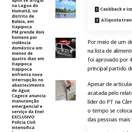
após se afogar
na Lagoa do
Cashback e im
Humaitá, no
distrito de
Alíquota tra
Baleia, em
Itapipoca
PM prende dois
homens por
Por meio de um des
violência
doméstica em
na lista de alimen
menos de
quatro dias em
foi aprovado por 
Itapipoca
principal partido 
Itapipoca
enfrenta nova
interrupção no
Apesar de articula
abastecimento
de água;
acatada pelo relat
Cagece anuncia
manutenção
líder do PT na Câm
emergencial e
o tempo se coloca
serviço da Enel
EXCLUSIVO:
das pessoas mais v
Polícia Civil
intensifica