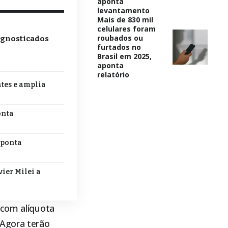
aponta
levantamento
Mais de 830 mil
celulares foram
roubados ou
agnosticados
furtados no
Brasil em 2025,
aponta
relatório
tes e amplia
onta
aponta
ier Milei a
 com alíquota
 Agora terão