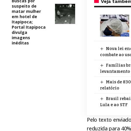
buscas por
Veja també
suspeito de
matar mulher
em hotel de
Itapipoca;
Portal Itapipoca
divulga
imagens
inéditas
Nova lei en
combate ao uso
Famílias br
levantamento
Mais de 830
relatório
Brasil reba
Lula e ao STF
Pelo texto enviad
reduzida para 40%