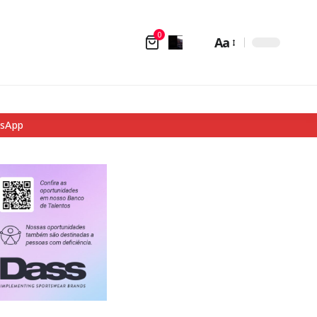
0
Aa
tsApp