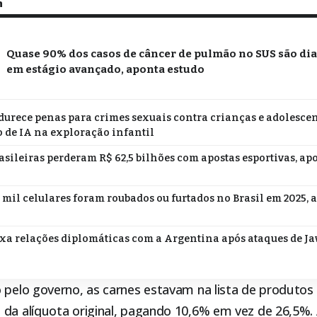
m
Quase 90% dos casos de câncer de pulmão no SUS são di
em estágio avançado, aponta estudo
durece penas para crimes sexuais contra crianças e adolescen
 de IA na exploração infantil
asileiras perderam R$ 62,5 bilhões com apostas esportivas, ap
 mil celulares foram roubados ou furtados no Brasil em 2025, 
ixa relações diplomáticas com a Argentina após ataques de Jav
o pelo governo, as carnes estavam na lista de produtos
 da alíquota original, pagando 10,6% em vez de 26,5%.