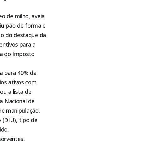
leo de milho, aveia
uiu pão de forma e
ão do destaque da
entivos para a
nça do Imposto
a para 40% da
pios ativos com
u a lista de
a Nacional de
de manipulação.
 (DIU), tipo de
ido.
sorventes,