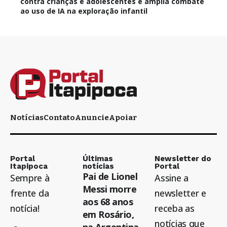
contra crianças e adolescentes e amplia combate
ao uso de IA na exploração infantil
Notícias
Contato
Anuncie
Apoiar
Portal
Últimas
Newsletter do
Itapipoca
notícias
Portal
Pai de Lionel
Sempre à
Assine a
Messi morre
frente da
newsletter e
aos 68 anos
notícia!
receba as
em Rosário,
notícias que