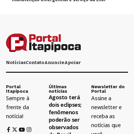
Notícias
Contato
Anuncie
Apoiar
Portal
Últimas
Newsletter do
Itapipoca
notícias
Portal
Agosto terá
Sempre à
Assine a
dois eclipses;
frente da
newsletter e
fenômenos
notícia!
receba as
poderão ser
notícias que
observados