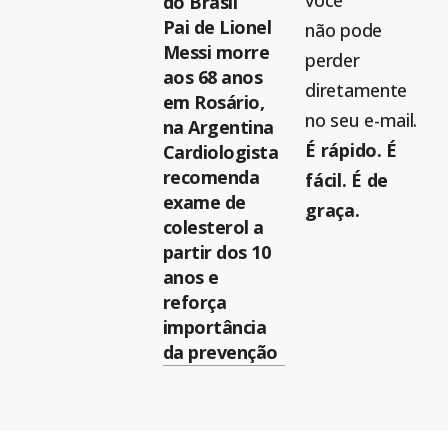
você
do Brasil
Pai de Lionel
não pode
Messi morre
perder
aos 68 anos
diretamente
em Rosário,
no seu e-mail.
na Argentina
É rápido. É
Cardiologista
recomenda
fácil. É de
exame de
graça.
colesterol a
partir dos 10
anos e
reforça
importância
da prevenção