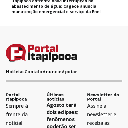
Itapipoca enfrenta nova interrupção no
abastecimento de água; Cagece anuncia
manutenção emergencial e serviço da Enel
Notícias
Contato
Anuncie
Apoiar
Portal
Últimas
Newsletter do
Itapipoca
notícias
Portal
Agosto terá
Sempre à
Assine a
dois eclipses;
frente da
newsletter e
fenômenos
notícia!
receba as
poderão ser