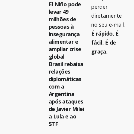
El Niño pode
perder
levar 49
diretamente
milhões de
no seu e-mail.
pessoas à
É rápido. É
insegurança
alimentar e
fácil. É de
ampliar crise
graça.
global
Brasil rebaixa
relações
diplomáticas
com a
Argentina
após ataques
de Javier Milei
a Lula e ao
STF