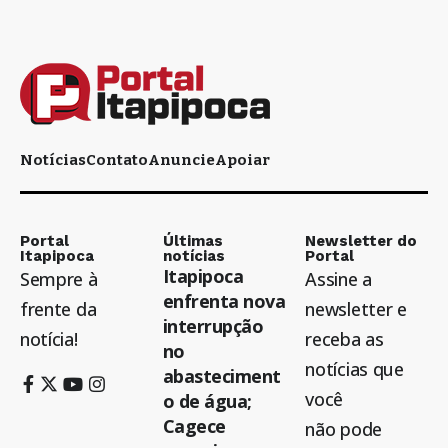
Notícias
Contato
Anuncie
Apoiar
Portal
Últimas
Newsletter do
Itapipoca
notícias
Portal
Itapipoca
Sempre à
Assine a
enfrenta nova
frente da
newsletter e
interrupção
notícia!
receba as
no
notícias que
abasteciment
você
o de água;
Cagece
não pode