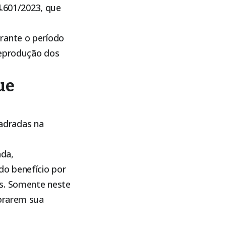
4.601/2023, que
rante o período
 reprodução dos
ue
adradas na
nda,
o benefício por
is. Somente neste
horarem sua