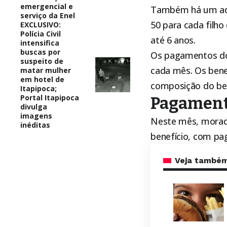
emergencial e
Também há um adi
serviço da Enel
50 para cada filh
EXCLUSIVO:
Polícia Civil
até 6 anos.
intensifica
buscas por
Os pagamentos 
suspeito de
cada mês. Os benef
matar mulher
em hotel de
composição do ben
Itapipoca;
Portal Itapipoca
Pagament
divulga
imagens
Neste mês, morado
inéditas
benefício, com pa
Veja també