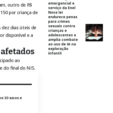
emergencial e
am, outro de R$
serviço da Enel
150 por criança de
Nova lei
endurece penas
para crimes
sexuais contra
dez dias úteis de
crianças e
r disponível e a
adolescentes e
amplia combate
ao uso de IA na
exploração
 afetados
infantil
ecipado ao
 do final do NIS.
s 10 anos e