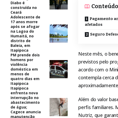
Diabo é
Conteúd
construída no
Ceará
Adolescente de
Pagamento an
17 anos morre
afetados
após se afogar
na Lagoa do
Seguro Defes
Humaitá, no
distrito de
Baleia, em
Itapipoca
Neste mês, o bene
PM prende dois
homens por
previstos pelo pro
violência
acordo com o Mini
doméstica em
menos de
contempla cerca d
quatro dias em
Itapipoca
aproximadamente R
Itapipoca
enfrenta nova
interrupção no
Além do valor bas
abastecimento
perfis familiares.
de água;
Cagece anuncia
Nutriz, que garant
manutenção