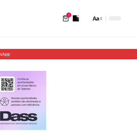
0
Aa
tsApp