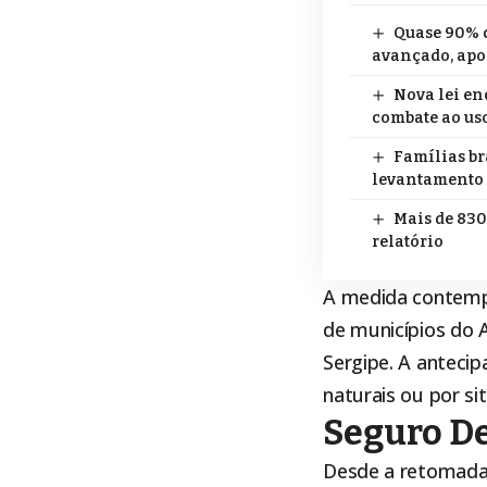
Quase 90% d
avançado, apo
Nova lei en
combate ao uso
Famílias br
levantamento
Mais de 830
relatório
A medida contempl
de municípios do 
Sergipe. A anteci
naturais ou por s
Seguro De
Desde a retomad