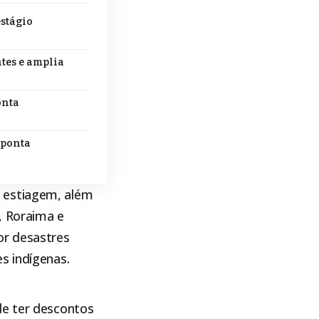
estágio
tes e amplia
onta
aponta
 estiagem, além
, Roraima e
or desastres
s indígenas.
de ter descontos