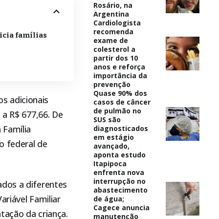
Rosário, na
Argentina
Cardiologista
recomenda
icia famílias
exame de
colesterol a
partir dos 10
anos e reforça
importância da
prevenção
Quase 90% dos
s adicionais
casos de câncer
de pulmão no
 a R$ 677,66. De
SUS são
 Família
diagnosticados
em estágio
o federal de
avançado,
aponta estudo
Itapipoca
enfrenta nova
interrupção no
ados a diferentes
abastecimento
ariável Familiar
de água;
Cagece anuncia
ntação da criança.
manutenção