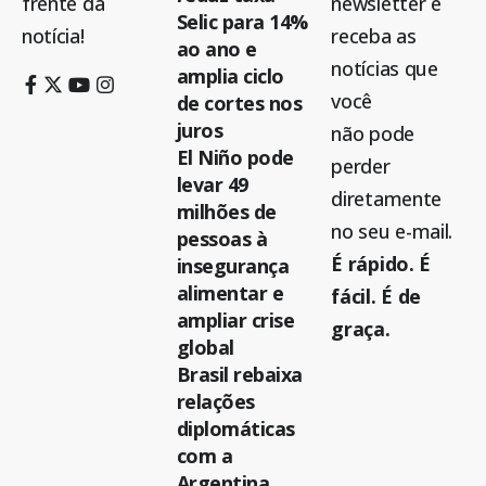
frente da
newsletter e
Selic para 14%
notícia!
receba as
ao ano e
notícias que
amplia ciclo
você
de cortes nos
juros
não pode
El Niño pode
perder
levar 49
diretamente
milhões de
no seu e-mail.
pessoas à
É rápido. É
insegurança
alimentar e
fácil. É de
ampliar crise
graça.
global
Brasil rebaixa
relações
diplomáticas
com a
Argentina