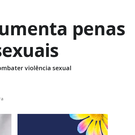
aumenta penas
sexuais
ombater violência sexual
ra