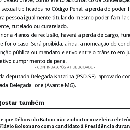
 sexual tipificados no Código Penal, a perda do poder f
a pessoa igualmente titular do mesmo poder familiar, c
nte, tutelado ou curatelado.
rior a 4 anos de reclusão, haverá a perda de cargo, fun
se for o caso. Será proibida, ainda, a nomeação do con
unção pública ou mandato eletivo entre o trânsito em j
etivo cumprimento da pena.
- CONTINUA APÓS A PUBLICIDADE -
 da deputada Delegada Katarina (PSD-SE), aprovado co
tada Delegada Ione (Avante-MG).
gostar também
e que Débora do Batom não violou tornozeleira eletrô
a Flávio Bolsonaro como candidato à Presidência dura