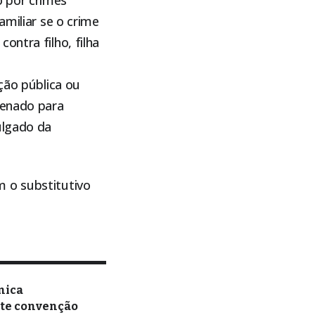
amiliar se o crime
ontra filho, filha
ção pública ou
denado para
ulgado da
m o substitutivo
nica
nte convenção