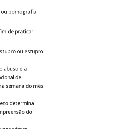
o ou pornografia
im de praticar
estupro ou estupro
o abuso e à
cional de
tima semana do mês
ojeto determina
ompreensão do
 por crimes