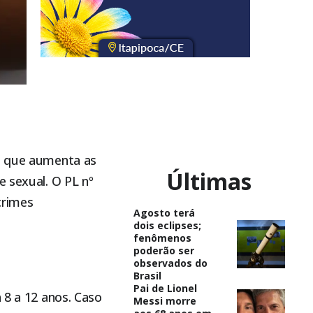
ei que aumenta as
Últimas
e sexual. O PL nº
crimes
Agosto terá
dois eclipses;
fenômenos
poderão ser
observados do
Brasil
Pai de Lionel
 8 a 12 anos. Caso
Messi morre