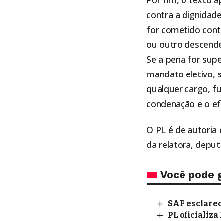
contra a dignidade
for cometido contr
ou outro descende
Se a pena for supe
mandato eletivo, 
qualquer cargo, f
condenação e o ef
O PL é de autoria
da relatora, depu
Você pode 
SAP esclarec
PL oficializ