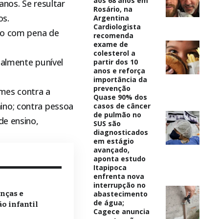
aos 68 anos em
anos. Se resultar
Rosário, na
os.
Argentina
Cardiologista
ido com pena de
recomenda
exame de
colesterol a
ualmente punível
partir dos 10
anos e reforça
importância da
prevenção
imes contra a
Quase 90% dos
ino; contra pessoa
casos de câncer
de pulmão no
de ensino,
SUS são
diagnosticados
em estágio
avançado,
aponta estudo
Itapipoca
enfrenta nova
interrupção no
abastecimento
anças e
de água;
o infantil
Cagece anuncia