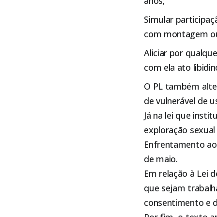
anos;
Simular participaç
com montagem ou a
Aliciar por qualq
com ela ato libidin
O PL também alter
de vulnerável de u
Já na lei que ins
exploração sexual 
Enfrentamento aos
de maio.
Em relação à Lei d
que sejam trabalh
consentimento e d
Por fim, o texto 