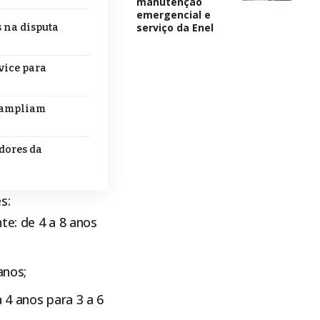
manutenção
emergencial e
serviço da Enel
s na disputa
vice para
e ampliam
idores da
s:
te: de 4 a 8 anos
anos;
 4 anos para 3 a 6