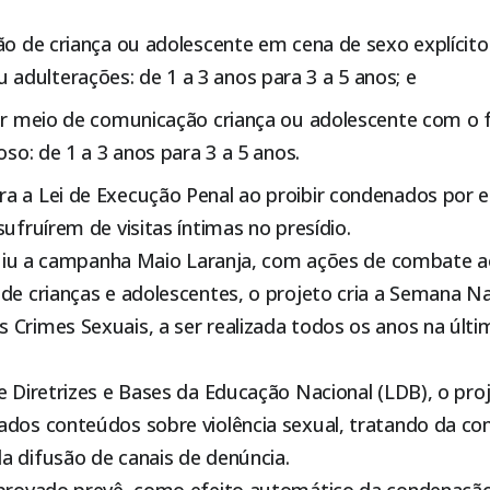
ão de criança ou adolescente em cena de sexo explícit
dulterações: de 1 a 3 anos para 3 a 5 anos; e
uer meio de comunicação criança ou adolescente com o f
oso: de 1 a 3 anos para 3 a 5 anos.
a a Lei de Execução Penal ao proibir condenados por 
sufruírem de visitas íntimas no presídio.
tituiu a campanha Maio Laranja, com ações de combate a
de crianças e adolescentes, o projeto cria a Semana Na
 Crimes Sexuais, a ser realizada todos os anos na úl
e Diretrizes e Bases da Educação Nacional (LDB), o pr
ados conteúdos sobre violência sexual, tratando da c
a difusão de canais de denúncia.
aprovado prevê, como efeito automático da condenação