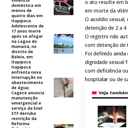
violência
o ato resulte em l
doméstica em
em morte da vítima
menos de
quatro dias em
O assédio sexual, 
Itapipoca
Adolescente de
detenção de 2 a 4 
17 anos morre
O registro não aut
após se afogar
na Lagoa do
com detenção de 6
Humaitá, no
distrito de
Foi definido ainda
Baleia, em
dignidade sexual 
Itapipoca
Itapipoca
com deficiência ou
enfrenta nova
interrupção no
hospitalar ou de s
abastecimento
de água;
Cagece anuncia
Veja també
manutenção
emergencial e
serviço da Enel
STF derruba
restrição da
Reforma