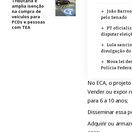
Tributária e
amplia isenção
na compra de
João Barros
veículos para
pelo Senado
PCDs e pessoas
com TEA
PT oficiali
disputar eleiç
Lula sancio
divulgação do
Nova lei de
Polícia Federa
No ECA, o projeto
Vender ou expor re
para 6 a 10 anos;
Disseminar essa po
Adquirir ou armaze