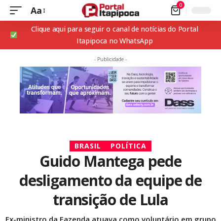
0
Aa
Clique aqui para seguir o canal de notícias do Portal
Itapipoca no WhatsApp
- Publicidade -
BRASIL
POLÍTICA
Guido Mantega pede
desligamento da equipe de
transição de Lula
Ex-ministro da Fazenda atuava como voluntário em grupo