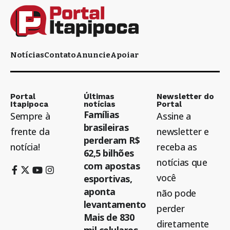
Notícias
Contato
Anuncie
Apoiar
Portal
Últimas
Newsletter do
Itapipoca
notícias
Portal
Famílias
Sempre à
Assine a
brasileiras
frente da
newsletter e
perderam R$
notícia!
receba as
62,5 bilhões
notícias que
com apostas
você
esportivas,
aponta
não pode
levantamento
perder
Mais de 830
diretamente