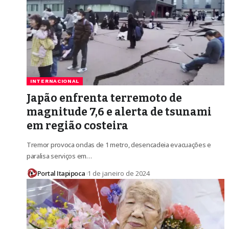
INTERNACIONAL
Japão enfrenta terremoto de
magnitude 7,6 e alerta de tsunami
em região costeira
Tremor provoca ondas de 1 metro, desencadeia evacuações e
paralisa serviços em…
Portal Itapipoca
1 de janeiro de 2024