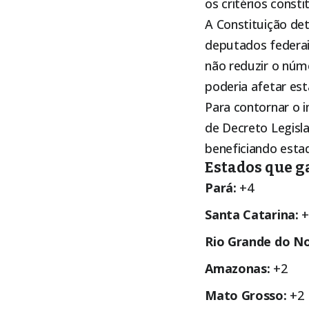
os critérios const
A Constituição de
deputados federai
não reduzir o núm
poderia afetar est
Para contornar o 
de Decreto Legisl
beneficiando esta
Estados que g
Pará:
+4
Santa Catarina:
+
Rio Grande do No
Amazonas:
+2
Mato Grosso:
+2