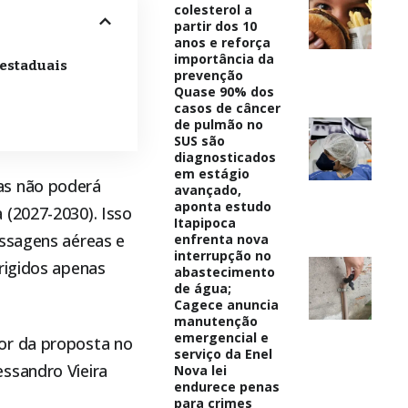
colesterol a
partir dos 10
anos e reforça
importância da
 estaduais
prevenção
Quase 90% dos
casos de câncer
de pulmão no
SUS são
diagnosticados
em estágio
as não poderá
avançado,
aponta estudo
 (2027-2030). Isso
Itapipoca
assagens aéreas e
enfrenta nova
interrupção no
rigidos apenas
abastecimento
de água;
Cagece anuncia
manutenção
emergencial e
or da proposta no
serviço da Enel
ssandro Vieira
Nova lei
endurece penas
para crimes