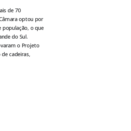
is de 70
a Câmara optou por
e população, o que
ande do Sul.
ovaram o Projeto
 de cadeiras,