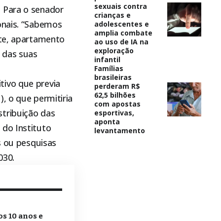
sexuais contra
. Para o senador
crianças e
onais. “Sabemos
adolescentes e
amplia combate
ete, apartamento
ao uso de IA na
exploração
 das suas
infantil
Famílias
brasileiras
tivo que previa
perderam R$
62,5 bilhões
, o que permitiria
com apostas
stribuição das
esportivas,
aponta
 do Instituto
levantamento
s ou pesquisas
030.
s 10 anos e