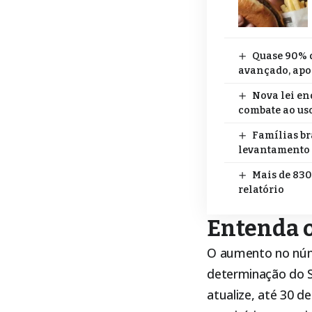
Quase 90% d
avançado, apo
Nova lei en
combate ao uso
Famílias br
levantamento
Mais de 830
relatório
Entenda o
O aumento no núm
determinação do
atualize, até 30 d