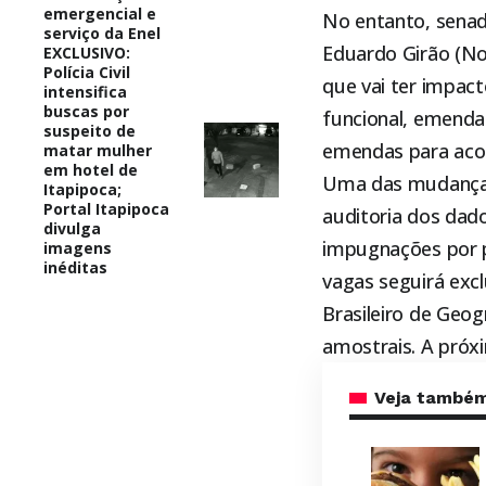
emergencial e
No entanto, senad
serviço da Enel
Eduardo Girão (No
EXCLUSIVO:
Polícia Civil
que vai ter impac
intensifica
buscas por
funcional, emenda
suspeito de
emendas para acomo
matar mulher
em hotel de
Uma das mudanças 
Itapipoca;
Portal Itapipoca
auditoria dos dado
divulga
impugnações por p
imagens
inéditas
vagas seguirá exc
Brasileiro de Geog
amostrais. A próx
Veja també