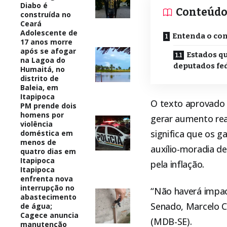
Diabo é
Conteúd
construída no
Ceará
Adolescente de
Entenda o co
17 anos morre
após se afogar
Estados q
na Lagoa do
deputados fed
Humaitá, no
distrito de
Baleia, em
Itapipoca
O texto aprovado 
PM prende dois
homens por
gerar aumento rea
violência
significa que os 
doméstica em
menos de
auxílio-moradia d
quatro dias em
Itapipoca
pela inflação.
Itapipoca
enfrenta nova
interrupção no
“Não haverá impac
abastecimento
Senado, Marcelo C
de água;
Cagece anuncia
(MDB-SE).
manutenção