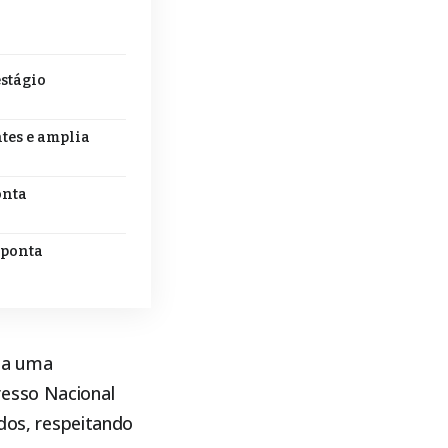
estágio
tes e amplia
onta
aponta
 a uma
resso Nacional
ados, respeitando