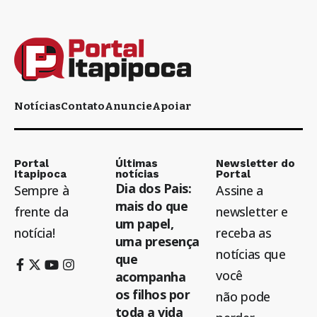
Notícias
Contato
Anuncie
Apoiar
Portal
Últimas
Newsletter do
Itapipoca
notícias
Portal
Dia dos Pais:
Sempre à
Assine a
mais do que
frente da
newsletter e
um papel,
notícia!
receba as
uma presença
notícias que
que
você
acompanha
os filhos por
não pode
toda a vida