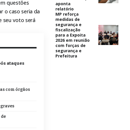
 em questões
aponta
relatório
r o caso seria da
MP reforça
e seu voto será
medidas de
segurança e
fiscalização
para a Expoita
2026 em reunião
com forças de
segurança e
Prefeitura
pós ataques
tas com órgãos
 graves
 de