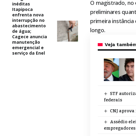
O magistrado, no 
inéditas
Itapipoca
preliminares quan
enfrenta nova
interrupção no
primeira instância
abastecimento
longo.
de água;
Cagece anuncia
manutenção
Veja també
emergencial e
serviço da Enel
STF autoriz
federais
CNJ aprova 
Assédio ele
empregadores