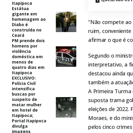
Itapipoca
Estátua
gigante em
homenagem ao
“Não compete ao S
Diabo é
construída no
ruim, conveniente 
Ceará
afirmar o que é con
PM prende dois
homens por
violência
Segundo o ministro
doméstica em
menos de
interpretativo, a 
quatro dias em
Itapipoca
destacou ainda que
EXCLUSIVO:
também a atuação c
Polícia Civil
intensifica
A Primeira Turma 
buscas por
suspeito de
suposta trama gol
matar mulher
eleições de 2022. 
em hotel de
Itapipoca;
Moraes, e do mini
Portal Itapipoca
divulga
pelos cinco crimes
imagens