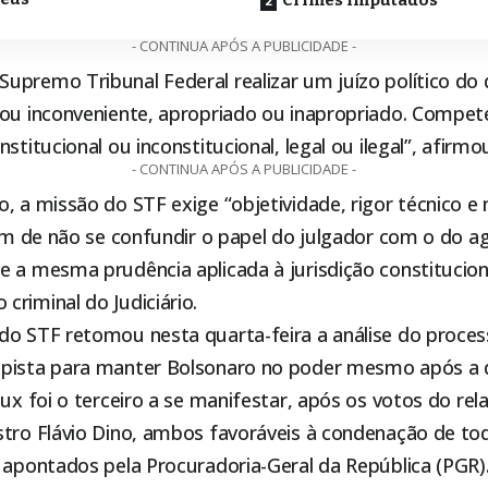
- CONTINUA APÓS A PUBLICIDADE -
upremo Tribunal Federal realizar um juízo político do
ou inconveniente, apropriado ou inapropriado. Compete
stitucional ou inconstitucional, legal ou ilegal”, afirmo
- CONTINUA APÓS A PUBLICIDADE -
, a missão do STF exige “objetividade, rigor técnico e
fim de não se confundir o papel do julgador com o do age
 a mesma prudência aplicada à jurisdição constitucion
riminal do Judiciário.
do STF retomou nesta quarta-feira a análise do proces
pista para manter Bolsonaro no poder mesmo após a 
Fux foi o terceiro a se manifestar, após os votos do rel
stro Flávio Dino, ambos favoráveis à condenação de tod
 apontados pela Procuradoria-Geral da República (PGR)