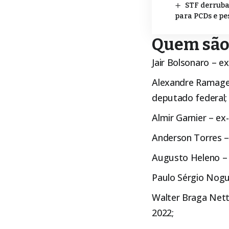
STF derruba
para PCDs e p
Quem são 
Jair Bolsonaro – e
Alexandre Ramagem 
deputado federal;
Almir Garnier – e
Anderson Torres – 
Augusto Heleno – e
Paulo Sérgio Nogu
Walter Braga Nett
2022;