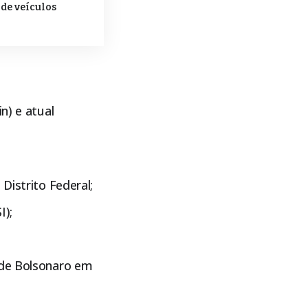
de veículos
n) e atual
Distrito Federal;
I);
 de Bolsonaro em