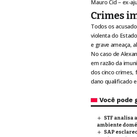
Mauro Cid – ex-aj
Crimes i
Todos os acusados
violenta do Estado
e grave ameaça, a
No caso de Alexa
em razão da imuni
dos cinco crimes, 
dano qualificado 
Você pode 
STF analisa 
ambiente domé
SAP esclarec