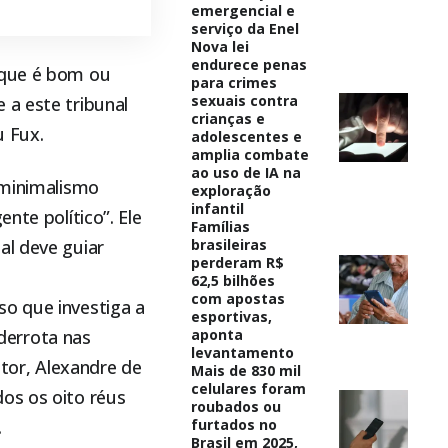
emergencial e
serviço da Enel
Nova lei
endurece penas
 que é bom ou
para crimes
sexuais contra
 a este tribunal
crianças e
u Fux.
adolescentes e
amplia combate
ao uso de IA na
 minimalismo
exploração
infantil
nte político”. Ele
Famílias
al deve guiar
brasileiras
perderam R$
62,5 bilhões
com apostas
so que investiga a
esportivas,
derrota nas
aponta
levantamento
ator, Alexandre de
Mais de 830 mil
celulares foram
os os oito réus
roubados ou
.
furtados no
Brasil em 2025,