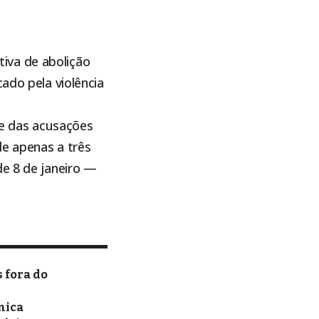
iva de abolição
ado pela violência
e das acusações
de apenas a três
de 8 de janeiro —
 fora do
nica