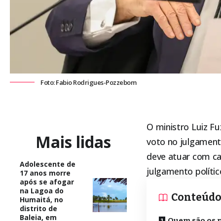
Foto: Fabio Rodrigues-Pozzebom
O ministro Luiz F
Mais lidas
voto no julgamento
deve atuar com ca
Adolescente de
julgamento polític
17 anos morre
após se afogar
na Lagoa do
Conteúd
Humaitá, no
distrito de
Baleia, em
Quem são os 