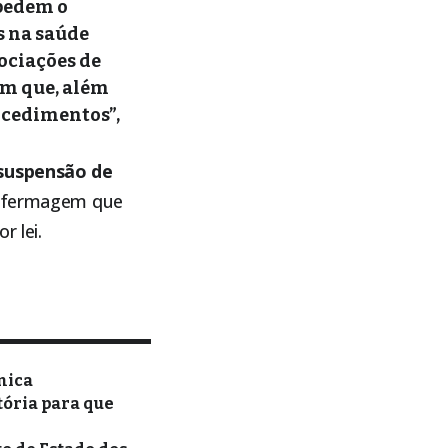
 pedem o
s na saúde
sociações de
am que, além
ocedimentos”,
suspensão de
enfermagem que
r lei.
nica
tória para que