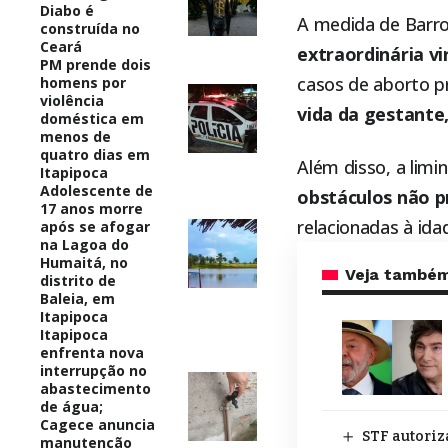
Diabo é
A medida de Barro
construída no
Ceará
extraordinária vi
PM prende dois
casos de aborto pr
homens por
violência
vida da gestante
doméstica em
menos de
quatro dias em
Além disso, a lim
Itapipoca
Adolescente de
obstáculos não p
17 anos morre
relacionadas à ida
após se afogar
na Lagoa do
Humaitá, no
Veja també
distrito de
Baleia, em
Itapipoca
Itapipoca
enfrenta nova
interrupção no
abastecimento
de água;
Cagece anuncia
STF autoriz
manutenção