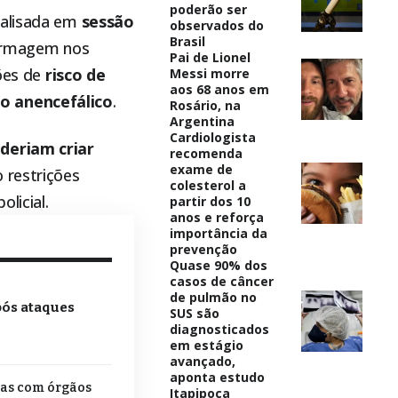
poderão ser
nalisada em
sessão
observados do
Brasil
fermagem nos
Pai de Lionel
ções de
risco de
Messi morre
aos 68 anos em
to anencefálico
.
Rosário, na
Argentina
Cardiologista
deriam criar
recomenda
exame de
 restrições
colesterol a
licial.
partir dos 10
anos e reforça
importância da
prevenção
Quase 90% dos
casos de câncer
de pulmão no
pós ataques
SUS são
diagnosticados
em estágio
avançado,
aponta estudo
tas com órgãos
Itapipoca